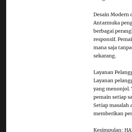
Desain Modern 
Antarmuka peng
berbagai perangk
responsif. Pema
mana saja tanpa
sekarang.
Layanan Pelangg
Layanan pelangg
yang menonjol. 
pemain setiap sa
Setiap masalah 
memberikan pen
Kesimpulan: HAB