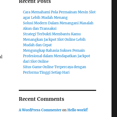
Recent Posts
Cara Memahami Pola Permainan Mesin Slot
agar Lebih Mudah Menang
Solusi Modern Dalam Menangani Masalah
Akun dan Transaksi
Strategi Terbukti Membantu Kamu
Menangkan Jackpot Slot Online Lebih
Mudah dan Cepat
Mengungkap Rahasia Sukses Pemain
Profesional dalam Mendapatkan Jackpot
al
dari Slot Online
Situs Game Online Terpercaya dengan
Performa Tinggi Setiap Hari
Recent Comments
A WordPress Commenter
on
Hello world!