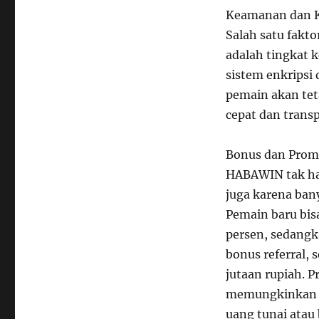
Keamanan dan 
Salah satu fak
adalah tingkat
sistem enkripsi 
pemain akan tet
cepat dan tran
Bonus dan Prom
HABAWIN tak han
juga karena ban
Pemain baru bi
persen, sedangk
bonus referral,
jutaan rupiah. 
memungkinkan p
uang tunai atau