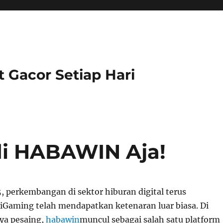
t Gacor Setiap Hari
 di HABAWIN Aja!
, perkembangan di sektor hiburan digital terus
iGaming telah mendapatkan ketenaran luar biasa. Di
ya pesaing,
habawin
muncul sebagai salah satu platform