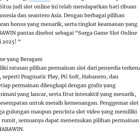
itus judi slot online ini telah mendapatkan hati ribuan
onesia dan seantero Asia. Dengan berbagai pilihan
ran bonus yang menarik, serta tingkat keamanan yang
BAWIN pantas disebut sebagai “Surga Game Slot Online
i 2025! “
line yang Beragam
i ratusan pilihan permainan slot dari penyedia terken
, seperti Pragmatic Play, PG Soft, Habanero, dan
tiap permainan dilengkapi dengan grafis yang
masi yang lancar, serta fitur interaktif yang menarik,
esempatan untuk meraih kemenangan. Penggemar slot
iga gulungan maupun pencinta slot video yang memiliki
g rumit, semuanya dapat menemukan pilihan permainan
i HABAWIN.