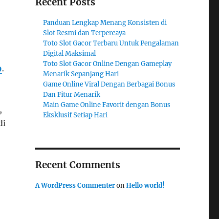
Recent Posts
Panduan Lengkap Menang Konsisten di
Slot Resmi dan Terpercaya
Toto Slot Gacor Terbaru Untuk Pengalaman
Digital Maksimal
Toto Slot Gacor Online Dengan Gameplay
9
.
Menarik Sepanjang Hari
Game Online Viral Dengan Berbagai Bonus
Dan Fitur Menarik
Main Game Online Favorit dengan Bonus
,
Eksklusif Setiap Hari
di
Recent Comments
A WordPress Commenter
on
Hello world!