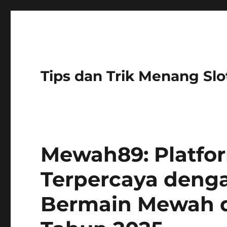
Tips dan Trik Menang Slo
Mewah89: Platfor
Terpercaya deng
Bermain Mewah d