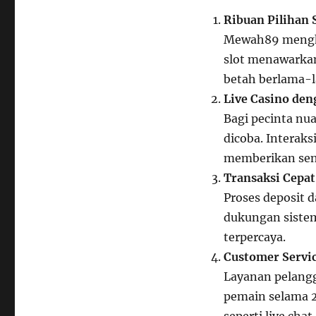
Ribuan Pilihan S
Mewah89 menghad
slot menawarka
betah berlama-
Live Casino den
Bagi pecinta nu
dicoba. Interaks
memberikan sens
Transaksi Cepa
Proses deposit 
dukungan sistem
terpercaya.
Customer Servic
Layanan pelangg
pemain selama 2