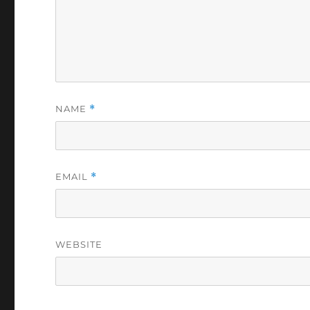
NAME
*
EMAIL
*
WEBSITE