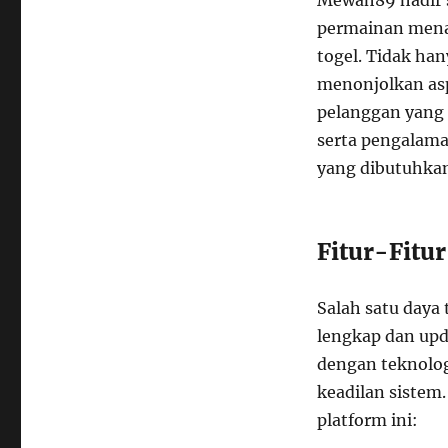
Mewah89 hadir 
permainan menari
togel. Tidak ha
menonjolkan asp
pelanggan yang 
serta pengalam
yang dibutuhka
Fitur-Fitu
Salah satu daya
lengkap dan upd
dengan teknolo
keadilan sistem.
platform ini: