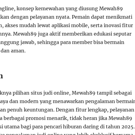
tagline, konsep kemewahan yang diusung Mewah89
kan dengan pelayanan nyata. Pemain dapat menikmati
, akses mudah lewat aplikasi mobile, serta inovasi fitur
annya. Mewah89 juga aktif memberikan edukasi seputar
anggung jawab, sehingga para member bisa bermain
 dan aman.
n
knya pilihan situs judi online, Mewah89 tampil sebagai
rcaya dan modern yang menawarkan pengalaman bermai
an penuh keuntungan. Dengan fitur lengkap, pelayanan
rta berbagai promosi menarik, tidak heran jika Mewah89
i utama bagi para pencari hiburan daring di tahun 2025.