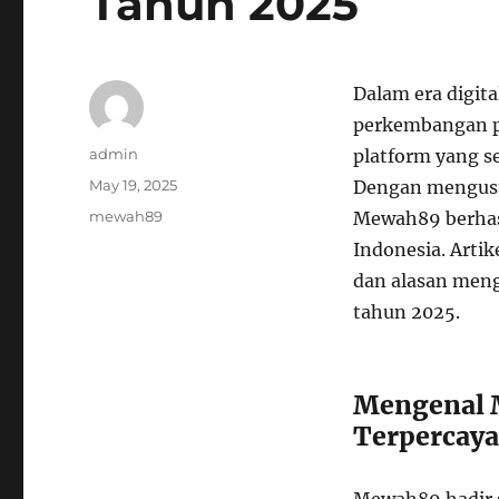
Tahun 2025
Dalam era digita
perkembangan pe
Author
admin
platform yang s
Posted
May 19, 2025
Dengan mengusu
on
Tags
mewah89
Mewah89 berhasi
Indonesia. Arti
dan alasan meng
tahun 2025.
Mengenal M
Terpercaya