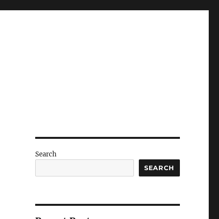
Search
SEARCH