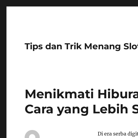
Tips dan Trik Menang Slo
Menikmati Hibura
Cara yang Lebih 
Di era serba dig