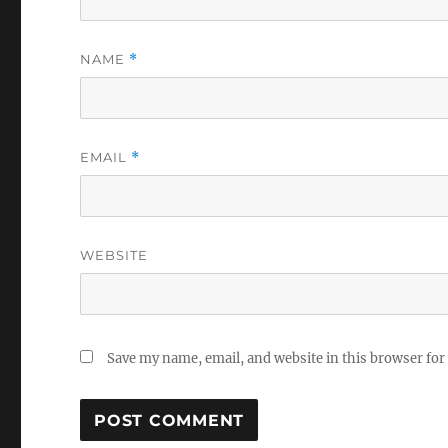
NAME
*
EMAIL
*
WEBSITE
Save my name, email, and website in this browser for