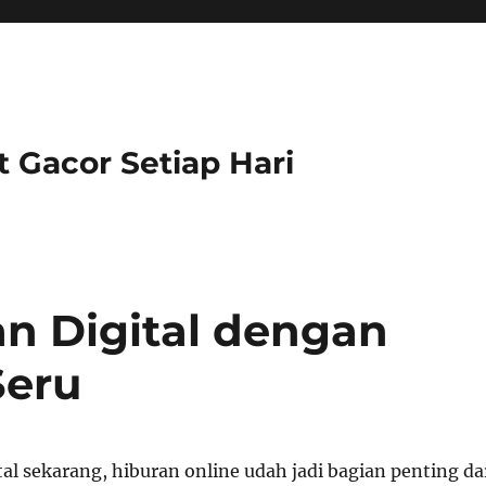
t Gacor Setiap Hari
n Digital dengan
Seru
ital sekarang, hiburan online udah jadi bagian penting da