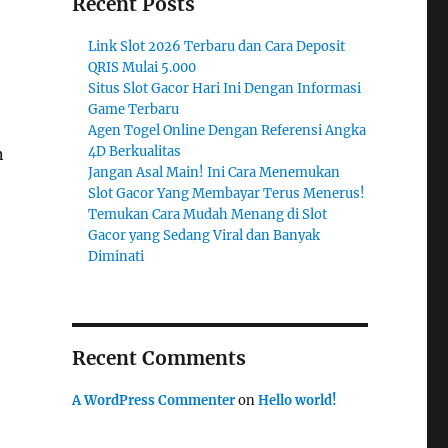
Recent Posts
Link Slot 2026 Terbaru dan Cara Deposit
QRIS Mulai 5.000
Situs Slot Gacor Hari Ini Dengan Informasi
Game Terbaru
Agen Togel Online Dengan Referensi Angka
4D Berkualitas
n
Jangan Asal Main! Ini Cara Menemukan
Slot Gacor Yang Membayar Terus Menerus!
Temukan Cara Mudah Menang di Slot
Gacor yang Sedang Viral dan Banyak
Diminati
Recent Comments
A WordPress Commenter
on
Hello world!