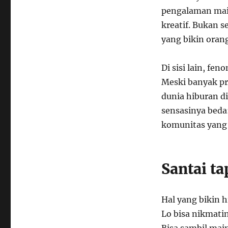
pengalaman main
kreatif. Bukan s
yang bikin orang
Di sisi lain, fe
Meski banyak pro
dunia hiburan d
sensasinya beda
komunitas yang
Santai ta
Hal yang bikin h
Lo bisa nikmati