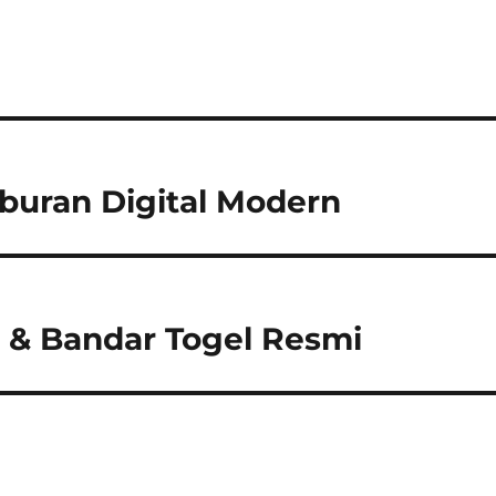
iburan Digital Modern
.1 & Bandar Togel Resmi