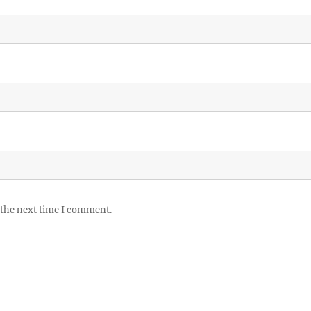
 the next time I comment.