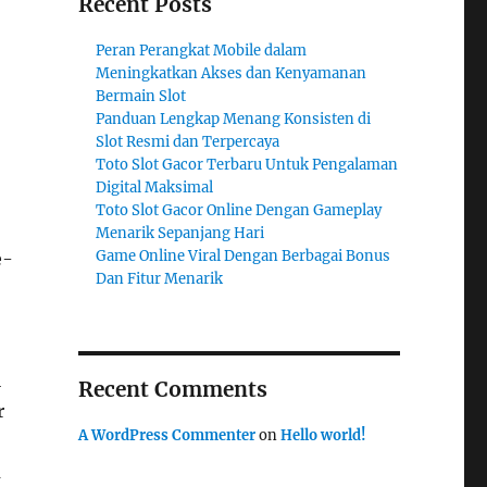
Recent Posts
Peran Perangkat Mobile dalam
Meningkatkan Akses dan Kenyamanan
Bermain Slot
Panduan Lengkap Menang Konsisten di
Slot Resmi dan Terpercaya
Toto Slot Gacor Terbaru Untuk Pengalaman
Digital Maksimal
Toto Slot Gacor Online Dengan Gameplay
Menarik Sepanjang Hari
Game Online Viral Dengan Berbagai Bonus
e-
Dan Fitur Menarik
i
Recent Comments
r
A WordPress Commenter
on
Hello world!
a