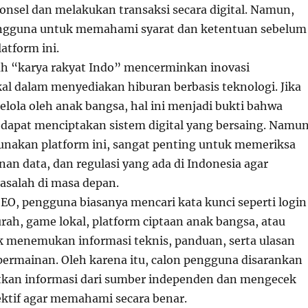
sel dan melakukan transaksi secara digital. Namun,
engguna untuk memahami syarat dan ketentuan sebelum
latform ini.
ilah “karya rakyat Indo” mencerminkan inovasi
l dalam menyediakan hiburan berbasis teknologi. Jika
elola oleh anak bangsa, hal ini menjadi bukti bahwa
 dapat menciptakan sistem digital yang bersaing. Namun
nakan platform ini, sangat penting untuk memeriksa
nan data, dan regulasi yang ada di Indonesia agar
masalah di masa depan.
SEO, pengguna biasanya mencari kata kunci seperti login
rah, game lokal, platform ciptaan anak bangsa, atau
 menemukan informasi teknis, panduan, serta ulasan
permainan. Oleh karena itu, calon pengguna disarankan
kan informasi dari sumber independen dan mengecek
ektif agar memahami secara benar.