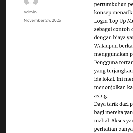
pertumbuhan pes
Author
admin
konsep menarik,
Posted
November 24, 2025
Login Top Up Mu
on
sebagai contoh 
dengan biaya yan
Walaupun berkai
menggunakan pla
Pengguna tertar
yang terjangkau
ide lokal. Ini 
menonjolkan kar
asing.
Daya tarik dari 
bagi mereka yan
mahal. Akses ya
perhatian banya