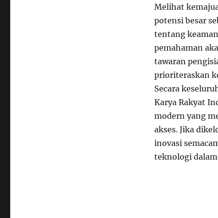
Melihat kemajua
potensi besar s
tentang keamana
pemahaman akan 
tawaran pengisi
prioriteraskan 
Secara keselur
Karya Rakyat Indo
modern yang me
akses. Jika dike
inovasi semacam
teknologi dalam