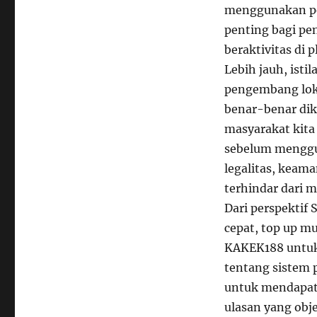
menggunakan pon
penting bagi p
beraktivitas di p
Lebih jauh, ist
pengembang loka
benar-benar dik
masyarakat kita
sebelum menggu
legalitas, keama
terhindar dari 
Dari perspektif 
cepat, top up mu
KAKEK188 untuk
tentang sistem 
untuk mendapat
ulasan yang obj