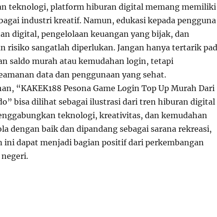
n teknologi, platform hiburan digital memang memiliki
ebagai industri kreatif. Namun, edukasi kepada pengguna
n digital, pengelolaan keuangan yang bijak, dan
risiko sangatlah diperlukan. Jangan hanya tertarik pa
an saldo murah atau kemudahan login, tetapi
keamanan data dan penggunaan yang sehat.
uhan, “KAKEK188 Pesona Game Login Top Up Murah Dari
” bisa dilihat sebagai ilustrasi dari tren hiburan digital
nggabungkan teknologi, kreativitas, dan kemudahan
lola dengan baik dan dipandang sebagai sarana rekreasi,
 ini dapat menjadi bagian positif dari perkembangan
 negeri.