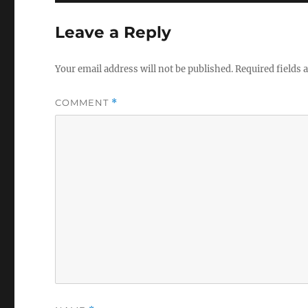
Leave a Reply
Your email address will not be published.
Required fields
COMMENT
*