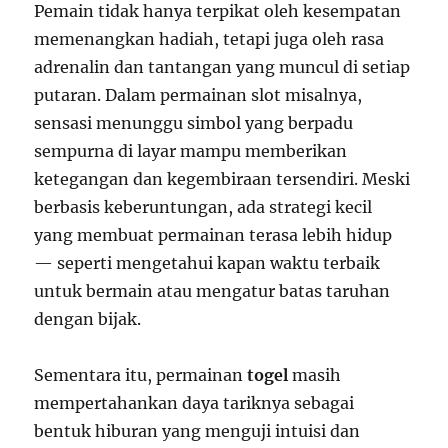
Pemain tidak hanya terpikat oleh kesempatan
memenangkan hadiah, tetapi juga oleh rasa
adrenalin dan tantangan yang muncul di setiap
putaran. Dalam permainan slot misalnya,
sensasi menunggu simbol yang berpadu
sempurna di layar mampu memberikan
ketegangan dan kegembiraan tersendiri. Meski
berbasis keberuntungan, ada strategi kecil
yang membuat permainan terasa lebih hidup
— seperti mengetahui kapan waktu terbaik
untuk bermain atau mengatur batas taruhan
dengan bijak.
Sementara itu, permainan
togel
masih
mempertahankan daya tariknya sebagai
bentuk hiburan yang menguji intuisi dan