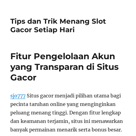
Tips dan Trik Menang Slot
Gacor Setiap Hari
Fitur Pengelolaan Akun
yang Transparan di Situs
Gacor
sjo777
Situs gacor menjadi pilihan utama bagi
pecinta taruhan online yang menginginkan
peluang menang tinggi. Dengan fitur lengkap
dan keamanan terjamin, situs ini menawarkan
banyak permainan menarik serta bonus besar.