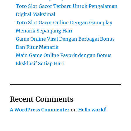
Toto Slot Gacor Terbaru Untuk Pengalaman
Digital Maksimal
Toto Slot Gacor Online Dengan Gameplay
Menarik Sepanjang Hari
Game Online Viral Dengan Berbagai Bonus
Dan Fitur Menarik
Main Game Online Favorit dengan Bonus
Eksklusif Setiap Hari
Recent Comments
A WordPress Commenter
on
Hello world!