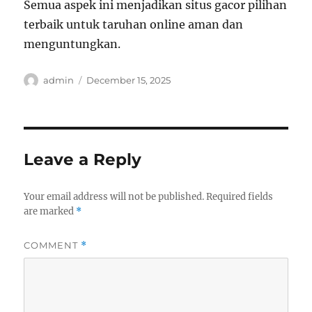
Semua aspek ini menjadikan situs gacor pilihan
terbaik untuk taruhan online aman dan
menguntungkan.
Author
Posted
admin
December 15, 2025
on
Leave a Reply
Your email address will not be published.
Required fields
are marked
*
COMMENT
*