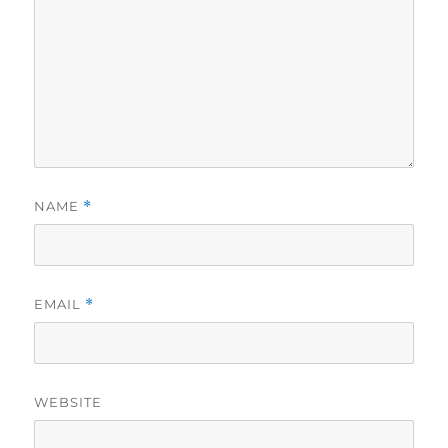
NAME
*
EMAIL
*
WEBSITE