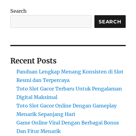
Meningkatkan
Peluang
Search
Menang
di
SEARCH
Paus138
Recent Posts
Panduan Lengkap Menang Konsisten di Slot
Resmi dan Terpercaya
Toto Slot Gacor Terbaru Untuk Pengalaman
Digital Maksimal
Toto Slot Gacor Online Dengan Gameplay
Menarik Sepanjang Hari
Game Online Viral Dengan Berbagai Bonus
Dan Fitur Menarik