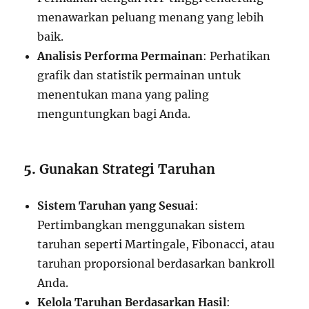
menawarkan peluang menang yang lebih
baik.
Analisis Performa Permainan
: Perhatikan
grafik dan statistik permainan untuk
menentukan mana yang paling
menguntungkan bagi Anda.
5.
Gunakan Strategi Taruhan
Sistem Taruhan yang Sesuai
:
Pertimbangkan menggunakan sistem
taruhan seperti Martingale, Fibonacci, atau
taruhan proporsional berdasarkan bankroll
Anda.
Kelola Taruhan Berdasarkan Hasil
: