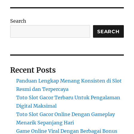
Search
SEARCH
Recent Posts
Panduan Lengkap Menang Konsisten di Slot
Resmi dan Terpercaya
Toto Slot Gacor Terbaru Untuk Pengalaman
Digital Maksimal
Toto Slot Gacor Online Dengan Gameplay
Menarik Sepanjang Hari
Game Online Viral Dengan Berbagai Bonus