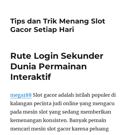
Tips dan Trik Menang Slot
Gacor Setiap Hari
Rute Login Sekunder
Dunia Permainan
Interaktif
mega188
Slot gacor adalah istilah populer di
kalangan pecinta judi online yang mengacu
pada mesin slot yang sedang memberikan
kemenangan konsisten. Banyak pemain
mencari mesin slot gacor karena peluang