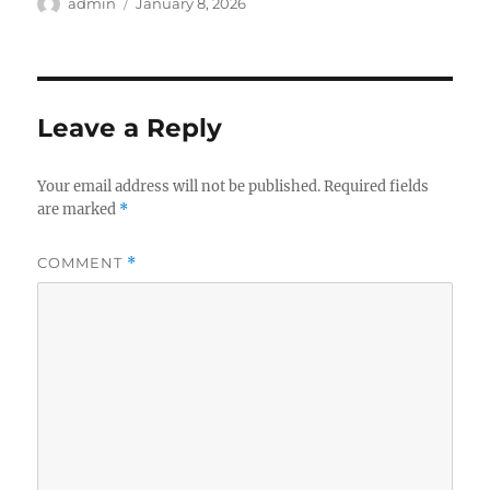
Author
Posted
admin
January 8, 2026
on
Leave a Reply
Your email address will not be published.
Required fields
are marked
*
COMMENT
*