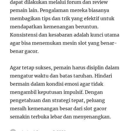
dapat dilakukan melalui forum dan review
pemain lain. Pengalaman mereka biasanya
membagikan tips dan trik yang efektif untuk
mendapatkan kemenangan beruntun.
Konsistensi dan kesabaran adalah kunci utama
agar bisa menemukan mesin slot yang benar-
benar gacor.
Agar tetap sukses, pemain harus disiplin dalam
mengatur waktu dan batas taruhan. Hindari
bermain dalam kondisi emosi agar tidak
mengambil keputusan impulsif. Dengan
pengetahuan dan strategi tepat, peluang
meraih kemenangan besar dari slot gacor
semakin terbuka lebar dan menyenangkan.