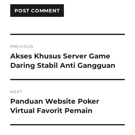
Post
PREVIOUS
navigation
Akses Khusus Server Game
Previous
post:
Daring Stabil Anti Gangguan
NEXT
Panduan Website Poker
Next
post:
Virtual Favorit Pemain