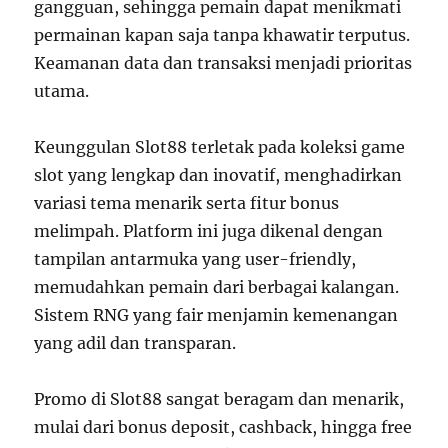
gangguan, sehingga pemain dapat menikmati
permainan kapan saja tanpa khawatir terputus.
Keamanan data dan transaksi menjadi prioritas
utama.
Keunggulan Slot88 terletak pada koleksi game
slot yang lengkap dan inovatif, menghadirkan
variasi tema menarik serta fitur bonus
melimpah. Platform ini juga dikenal dengan
tampilan antarmuka yang user-friendly,
memudahkan pemain dari berbagai kalangan.
Sistem RNG yang fair menjamin kemenangan
yang adil dan transparan.
Promo di Slot88 sangat beragam dan menarik,
mulai dari bonus deposit, cashback, hingga free