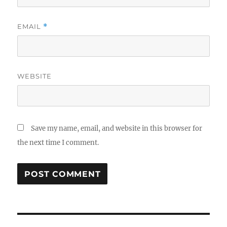
EMAIL
*
WEBSITE
Save my name, email, and website in this browser for
the next time I comment.
Post