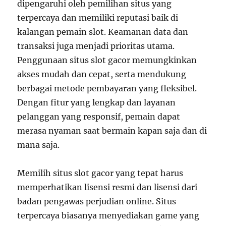
dipengaruhi oleh pemilihan situs yang
terpercaya dan memiliki reputasi baik di
kalangan pemain slot. Keamanan data dan
transaksi juga menjadi prioritas utama.
Penggunaan situs slot gacor memungkinkan
akses mudah dan cepat, serta mendukung
berbagai metode pembayaran yang fleksibel.
Dengan fitur yang lengkap dan layanan
pelanggan yang responsif, pemain dapat
merasa nyaman saat bermain kapan saja dan di
mana saja.
Memilih situs slot gacor yang tepat harus
memperhatikan lisensi resmi dan lisensi dari
badan pengawas perjudian online. Situs
terpercaya biasanya menyediakan game yang