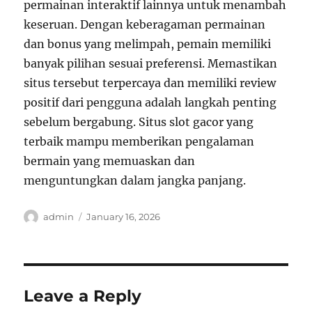
permainan interaktif lainnya untuk menambah
keseruan. Dengan keberagaman permainan
dan bonus yang melimpah, pemain memiliki
banyak pilihan sesuai preferensi. Memastikan
situs tersebut terpercaya dan memiliki review
positif dari pengguna adalah langkah penting
sebelum bergabung. Situs slot gacor yang
terbaik mampu memberikan pengalaman
bermain yang memuaskan dan
menguntungkan dalam jangka panjang.
Author
Posted
admin
January 16, 2026
on
Leave a Reply