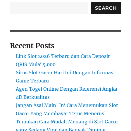
SEARCH
Recent Posts
Link Slot 2026 Terbaru dan Cara Deposit
QRIS Mulai 5.000
Situs Slot Gacor Hari Ini Dengan Informasi
Game Terbaru
Agen Togel Online Dengan Referensi Angka
4D Berkualitas
Jangan Asal Main! Ini Cara Menemukan Slot
Gacor Yang Membayar Terus Menerus!
Temukan Cara Mudah Menang di Slot Gacor
yang Sedang Viral dan Banyak Diminati