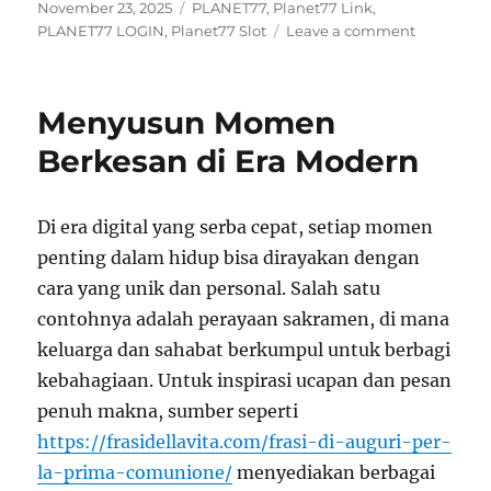
Posted
Tags
November 23, 2025
PLANET77
,
Planet77 Link
,
on
on
PLANET77 LOGIN
,
Planet77 Slot
Leave a comment
Sensasi
Slot
Modern
Menyusun Momen
yang
Bikin
Berkesan di Era Modern
Main
Jadi
Makin
Di era digital yang serba cepat, setiap momen
Seru
penting dalam hidup bisa dirayakan dengan
cara yang unik dan personal. Salah satu
contohnya adalah perayaan sakramen, di mana
keluarga dan sahabat berkumpul untuk berbagi
kebahagiaan. Untuk inspirasi ucapan dan pesan
penuh makna, sumber seperti
https://frasidellavita.com/frasi-di-auguri-per-
la-prima-comunione/
menyediakan berbagai