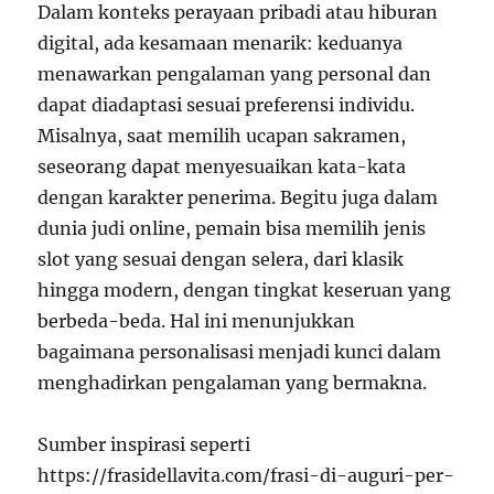
Dalam konteks perayaan pribadi atau hiburan
digital, ada kesamaan menarik: keduanya
menawarkan pengalaman yang personal dan
dapat diadaptasi sesuai preferensi individu.
Misalnya, saat memilih ucapan sakramen,
seseorang dapat menyesuaikan kata-kata
dengan karakter penerima. Begitu juga dalam
dunia judi online, pemain bisa memilih jenis
slot yang sesuai dengan selera, dari klasik
hingga modern, dengan tingkat keseruan yang
berbeda-beda. Hal ini menunjukkan
bagaimana personalisasi menjadi kunci dalam
menghadirkan pengalaman yang bermakna.
Sumber inspirasi seperti
https://frasidellavita.com/frasi-di-auguri-per-