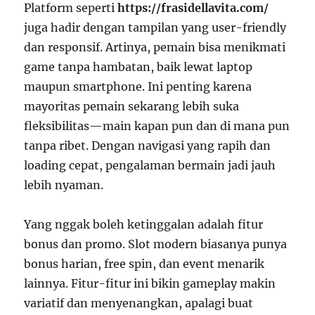
Platform seperti
https://frasidellavita.com/
juga hadir dengan tampilan yang user-friendly
dan responsif. Artinya, pemain bisa menikmati
game tanpa hambatan, baik lewat laptop
maupun smartphone. Ini penting karena
mayoritas pemain sekarang lebih suka
fleksibilitas—main kapan pun dan di mana pun
tanpa ribet. Dengan navigasi yang rapih dan
loading cepat, pengalaman bermain jadi jauh
lebih nyaman.
Yang nggak boleh ketinggalan adalah fitur
bonus dan promo. Slot modern biasanya punya
bonus harian, free spin, dan event menarik
lainnya. Fitur-fitur ini bikin gameplay makin
variatif dan menyenangkan, apalagi buat