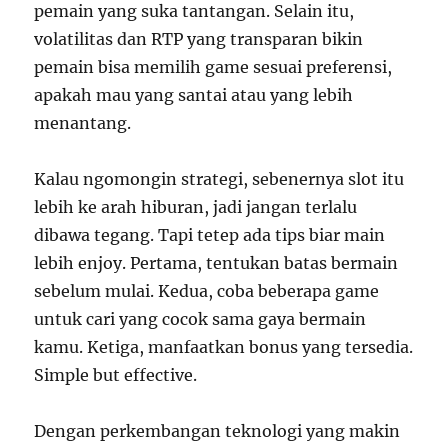
pemain yang suka tantangan. Selain itu,
volatilitas dan RTP yang transparan bikin
pemain bisa memilih game sesuai preferensi,
apakah mau yang santai atau yang lebih
menantang.
Kalau ngomongin strategi, sebenernya slot itu
lebih ke arah hiburan, jadi jangan terlalu
dibawa tegang. Tapi tetep ada tips biar main
lebih enjoy. Pertama, tentukan batas bermain
sebelum mulai. Kedua, coba beberapa game
untuk cari yang cocok sama gaya bermain
kamu. Ketiga, manfaatkan bonus yang tersedia.
Simple but effective.
Dengan perkembangan teknologi yang makin