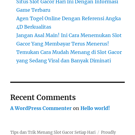
Situs Slot Gacor Hari Ini Dengan Informasi
Game Terbaru
Agen Togel Online Dengan Referensi Angka
4D Berkualitas
Jangan Asal Main! Ini Cara Menemukan Slot
Gacor Yang Membayar Terus Menerus!
Temukan Cara Mudah Menang di Slot Gacor
yang Sedang Viral dan Banyak Diminati
Recent Comments
A WordPress Commenter
on
Hello world!
Tips dan Trik Menang Slot Gacor Setiap Hari
Proudly