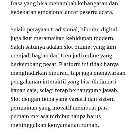
frasa yang bisa menambah kehangatan dan
kedekatan emosional antar peserta acara.
Selain perayaan tradisional, hiburan digital
juga ikut meramaikan kehidupan modern.
Salah satunya adalah slot online, yang kini
menjadi bagian dari tren judi online yang
berkembang pesat. Platform ini tidak hanya
menghadirkan hiburan, tapi juga menawarkan
pengalaman interaktif yang bisa dinikmati
kapan saja, selagi tetap bertanggung jawab.
Slot dengan tema yang variatif dan sistem
permainan yang inovatif membuat para
pemain merasa terhibur tanpa harus
meninggalkan kenyamanan rumah.