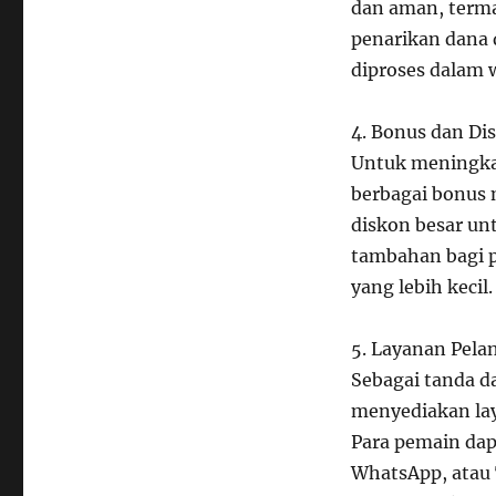
dan aman, termas
penarikan dana 
diproses dalam 
4. Bonus dan Di
Untuk meningk
berbagai bonus 
diskon besar un
tambahan bagi 
yang lebih kecil.
5. Layanan Pela
Sebagai tanda d
menyediakan lay
Para pemain dap
WhatsApp, atau