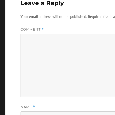
Leave a Reply
Your email address will not be published.
Required fields
COMMENT
*
NAME
*