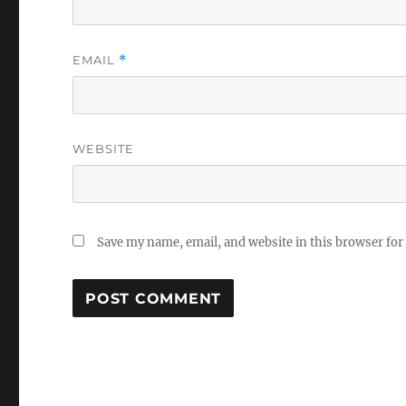
EMAIL
*
WEBSITE
Save my name, email, and website in this browser for