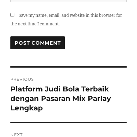
Save my name, email, and website in this browser for
the next time I comment.
Post
PREVIOUS
navigation
Platform Judi Bola Terbaik
Previous
post:
dengan Pasaran Mix Parlay
Lengkap
NEXT