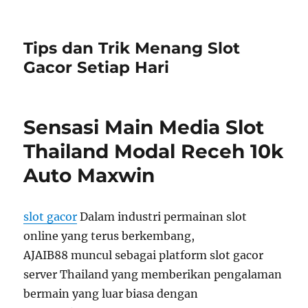
Tips dan Trik Menang Slot
Gacor Setiap Hari
Sensasi Main Media Slot
Thailand Modal Receh 10k
Auto Maxwin
slot gacor
Dalam industri permainan slot
online yang terus berkembang,
AJAIB88 muncul sebagai platform slot gacor
server Thailand yang memberikan pengalaman
bermain yang luar biasa dengan