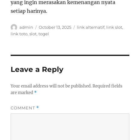
yang ingin merasakan kemenangan nyata
setiap harinya.
Author
Posted
Tags
admin
October 13, 2025
link alternatif
,
link slot
,
on
link toto
,
slot
,
togel
Leave a Reply
Your email address will not be published.
Required fields
are marked
*
COMMENT
*