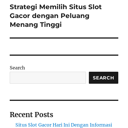
Strategi Memilih Situs Slot
Next
post:
Gacor dengan Peluang
Menang Tinggi
Search
SEARCH
Recent Posts
Situs Slot Gacor Hari Ini Dengan Informasi