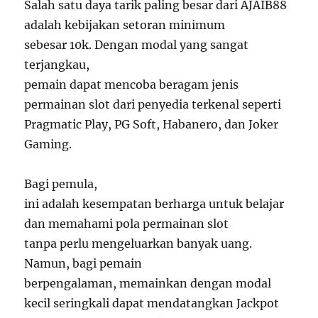
Salah satu daya tarik paling besar dari AJAIB88
adalah kebijakan setoran minimum
sebesar 10k. Dengan modal yang sangat
terjangkau,
pemain dapat mencoba beragam jenis
permainan slot dari penyedia terkenal seperti
Pragmatic Play, PG Soft, Habanero, dan Joker
Gaming.
Bagi pemula,
ini adalah kesempatan berharga untuk belajar
dan memahami pola permainan slot
tanpa perlu mengeluarkan banyak uang.
Namun, bagi pemain
berpengalaman, memainkan dengan modal
kecil seringkali dapat mendatangkan Jackpot