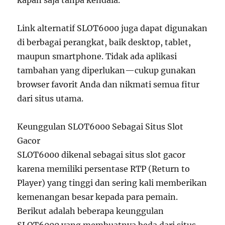
kapan saja tanpa kendala.
Link alternatif SLOT6000 juga dapat digunakan
di berbagai perangkat, baik desktop, tablet,
maupun smartphone. Tidak ada aplikasi
tambahan yang diperlukan—cukup gunakan
browser favorit Anda dan nikmati semua fitur
dari situs utama.
Keunggulan SLOT6000 Sebagai Situs Slot
Gacor
SLOT6000 dikenal sebagai situs slot gacor
karena memiliki persentase RTP (Return to
Player) yang tinggi dan sering kali memberikan
kemenangan besar kepada para pemain.
Berikut adalah beberapa keunggulan