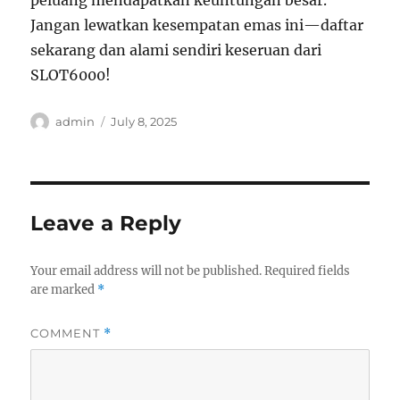
peluang mendapatkan keuntungan besar.
Jangan lewatkan kesempatan emas ini—daftar
sekarang dan alami sendiri keseruan dari
SLOT6000!
Author
Posted
admin
July 8, 2025
on
Leave a Reply
Your email address will not be published.
Required fields
are marked
*
COMMENT
*