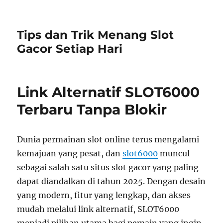
Tips dan Trik Menang Slot
Gacor Setiap Hari
Link Alternatif SLOT6000
Terbaru Tanpa Blokir
Dunia permainan slot online terus mengalami
kemajuan yang pesat, dan
slot6000
muncul
sebagai salah satu situs slot gacor yang paling
dapat diandalkan di tahun 2025. Dengan desain
yang modern, fitur yang lengkap, dan akses
mudah melalui link alternatif, SLOT6000