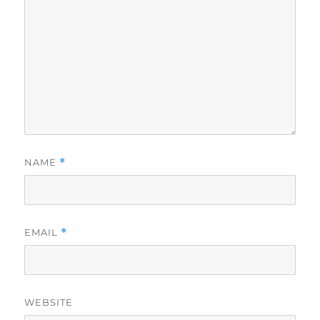
NAME
*
EMAIL
*
WEBSITE