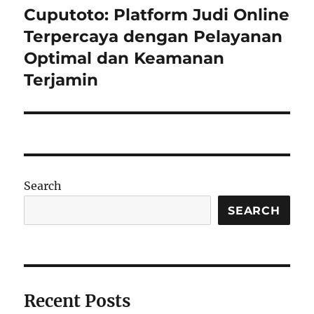
Cuputoto: Platform Judi Online
Next
post:
Terpercaya dengan Pelayanan
Optimal dan Keamanan
Terjamin
Search
SEARCH
Recent Posts