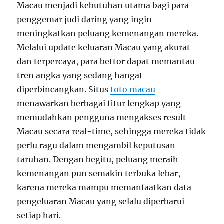
Macau menjadi kebutuhan utama bagi para
penggemar judi daring yang ingin
meningkatkan peluang kemenangan mereka.
Melalui update keluaran Macau yang akurat
dan terpercaya, para bettor dapat memantau
tren angka yang sedang hangat
diperbincangkan. Situs
toto macau
menawarkan berbagai fitur lengkap yang
memudahkan pengguna mengakses result
Macau secara real-time, sehingga mereka tidak
perlu ragu dalam mengambil keputusan
taruhan. Dengan begitu, peluang meraih
kemenangan pun semakin terbuka lebar,
karena mereka mampu memanfaatkan data
pengeluaran Macau yang selalu diperbarui
setiap hari.