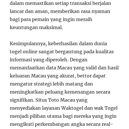
dalam memastikan setiap transaksi berjalan
lancar dan aman, memberikan rasa nyaman
bagi para pemain yang ingin meraih
keuntungan maksimal.
Kesimpulannya, keberhasilan dalam dunia
togel online sangat bergantung pada kualitas
informasi yang diperoleh. Dengan
memanfaatkan data Macau yang valid dan hasil
keluaran Macau yang akurat, bettor dapat
mengatur strategi lebih matang dan
meningkatkan peluang kemenangan secara
signifikan. Situs Toto Macau yang
menyediakan layanan Waktogel dan wak Togel
menjadi pilihan utama bagi mereka yang ingin
mengikuti perkembangan angka secara real-