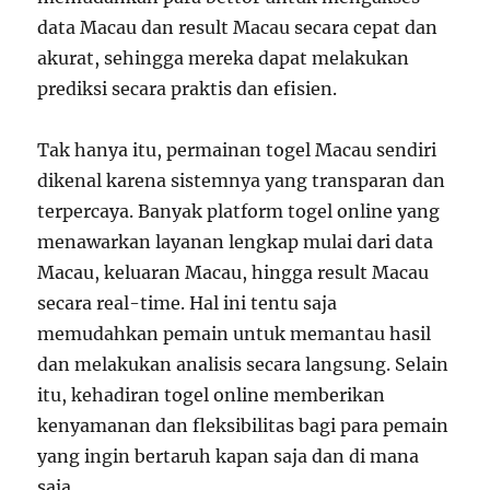
data Macau dan result Macau secara cepat dan
akurat, sehingga mereka dapat melakukan
prediksi secara praktis dan efisien.
Tak hanya itu, permainan togel Macau sendiri
dikenal karena sistemnya yang transparan dan
terpercaya. Banyak platform togel online yang
menawarkan layanan lengkap mulai dari data
Macau, keluaran Macau, hingga result Macau
secara real-time. Hal ini tentu saja
memudahkan pemain untuk memantau hasil
dan melakukan analisis secara langsung. Selain
itu, kehadiran togel online memberikan
kenyamanan dan fleksibilitas bagi para pemain
yang ingin bertaruh kapan saja dan di mana
saja.