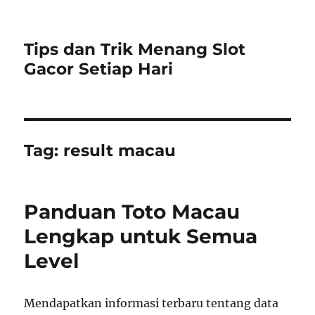
Tips dan Trik Menang Slot
Gacor Setiap Hari
Tag:
result macau
Panduan Toto Macau
Lengkap untuk Semua
Level
Mendapatkan informasi terbaru tentang data