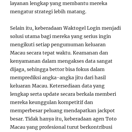
layanan lengkap yang membantu mereka
mengatur strategi lebih matang.
Selain itu, keberadaan Waktogel Login menjadi
solusi utama bagi mereka yang serius ingin
mengikuti setiap pengumuman keluaran
Macau secara tepat waktu. Keamanan dan
kenyamanan dalam mengakses data sangat
dijaga, sehingga bettor bisa fokus dalam
memprediksi angka-angka jitu dari hasil
keluaran Macau. Ketersediaan data yang
lengkap serta update secara berkala memberi
mereka keunggulan kompetitif dan
memperbesar peluang mendapatkan jackpot
besar. Tidak hanya itu, keberadaan agen Toto
Macau yang profesional turut berkontribusi