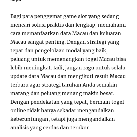
Bagi para penggemar game slot yang sedang
mencari solusi praktis dan lengkap, memahami
cara memanfaatkan data Macau dan keluaran
Macau sangat penting. Dengan strategi yang
tepat dan pengelolaan modal yang baik,
peluang untuk memenangkan togel Macau bisa
lebih meningkat. Jadi, jangan ragu untuk selalu
update data Macau dan mengikuti result Macau
terbaru agar strategi taruhan Anda semakin
matang dan peluang menang makin besar.
Dengan pendekatan yang tepat, bermain togel
online tidak hanya sekadar mengandalkan
keberuntungan, tetapi juga mengandalkan
analisis yang cerdas dan terukur.