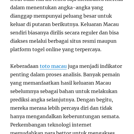
dalam menentukan angka-angka yang
dianggap mempunyai peluang besar untuk
keluar di putaran berikutnya. Keluaran Macau
sendiri biasanya dirilis secara reguler dan bisa
diakses melalui berbagai situs resmi maupun
platform togel online yang terpercaya.
Keberadaan
toto macau
juga menjadi indikator
penting dalam proses analisis. Banyak pemain
yang memanfaatkan hasil keluaran Macau
sebelumnya sebagai bahan untuk melakukan
prediksi angka selanjutnya. Dengan begitu,
mereka merasa lebih percaya diri dan tidak
hanya mengandalkan keberuntungan semata.
Perkembangan teknologi internet
memudahkan para bettor untuk mengakses