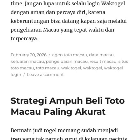
time. Jangan lupa untuk selalu login Waktogel
dengan aman dan percaya diri, karena
keberuntungan bisa datang kapan saja melalui
pengeluaran Macau yang tepat waktu dan
terpercaya.
Posted
Tags
February 20, 2026
agen toto macau
,
data macau
,
on
keluaran macau
,
pengeluaran macau
,
result macau
,
situs
toto macau
,
toto macau
,
wak togel
,
waktogel
,
waktogel
on
login
Leave a comment
Panduan
Toto
Macau
Strategi Ampuh Beli Toto
Lengkap
untuk
Macau Paling Akurat
Semua
Level
Bermain judi togel memang sudah menjadi
tren yang tak pernah surut di kalangan pecinta