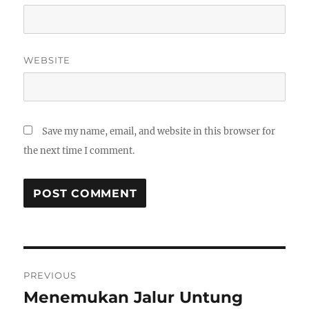
WEBSITE
Save my name, email, and website in this browser for
the next time I comment.
Post
PREVIOUS
navigation
Menemukan Jalur Untung
Previous