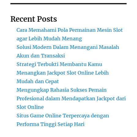
Recent Posts
Cara Memahami Pola Permainan Mesin Slot
agar Lebih Mudah Menang
Solusi Modern Dalam Menangani Masalah
Akun dan Transaksi
Strategi Terbukti Membantu Kamu
Menangkan Jackpot Slot Online Lebih
Mudah dan Cepat
Mengungkap Rahasia Sukses Pemain
Profesional dalam Mendapatkan Jackpot dari
Slot Online
Situs Game Online Terpercaya dengan
Performa Tinggi Setiap Hari