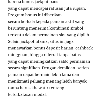
karena bonus jackpot paus
yang dapat mencapai ratusan juta rupiah.
Program bonus ini diberikan
secara berkala kepada pemain aktif yang
beruntung menerima kombinasi simbol
tertentu dalam permainan slot yang dipilih.
Selain jackpot utama, situs ini juga
menawarkan bonus deposit harian, cashback
mingguan, hingga referral tanpa batas
yang dapat meningkatkan saldo permainan
secara signifikan. Dengan demikian, setiap
pemain dapat bermain lebih lama dan
menikmati peluang menang lebih banyak
tanpa harus khawatir tentang
keterbatasan modal.