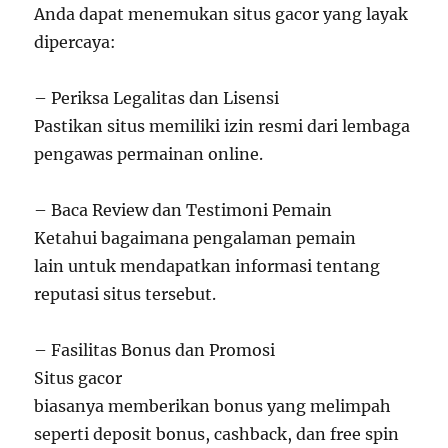
Anda dapat menemukan situs gacor yang layak
dipercaya:
– Periksa Legalitas dan Lisensi
Pastikan situs memiliki izin resmi dari lembaga
pengawas permainan online.
– Baca Review dan Testimoni Pemain
Ketahui bagaimana pengalaman pemain
lain untuk mendapatkan informasi tentang
reputasi situs tersebut.
– Fasilitas Bonus dan Promosi
Situs gacor
biasanya memberikan bonus yang melimpah
seperti deposit bonus, cashback, dan free spin