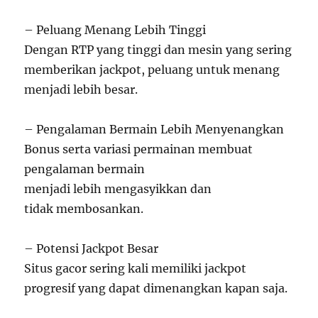
– Peluang Menang Lebih Tinggi
Dengan RTP yang tinggi dan mesin yang sering
memberikan jackpot, peluang untuk menang
menjadi lebih besar.
– Pengalaman Bermain Lebih Menyenangkan
Bonus serta variasi permainan membuat
pengalaman bermain
menjadi lebih mengasyikkan dan
tidak membosankan.
– Potensi Jackpot Besar
Situs gacor sering kali memiliki jackpot
progresif yang dapat dimenangkan kapan saja.