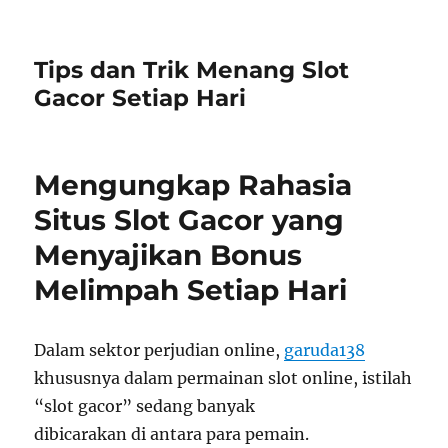
Tips dan Trik Menang Slot
Gacor Setiap Hari
Mengungkap Rahasia
Situs Slot Gacor yang
Menyajikan Bonus
Melimpah Setiap Hari
Dalam sektor perjudian online,
garuda138
khususnya dalam permainan slot online, istilah
“slot gacor” sedang banyak
dibicarakan di antara para pemain.