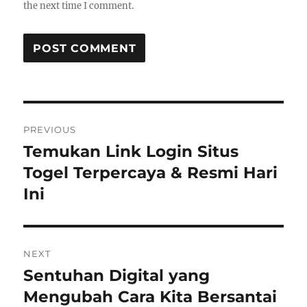
the next time I comment.
Post
PREVIOUS
navigation
Temukan Link Login Situs
Previous
post:
Togel Terpercaya & Resmi Hari
Ini
NEXT
Sentuhan Digital yang
Next
post:
Mengubah Cara Kita Bersantai