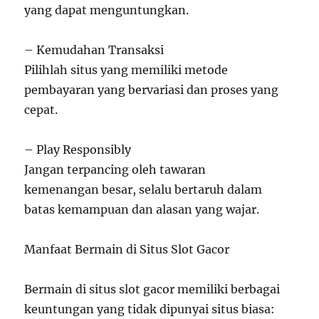
yang dapat menguntungkan.
– Kemudahan Transaksi
Pilihlah situs yang memiliki metode
pembayaran yang bervariasi dan proses yang
cepat.
– Play Responsibly
Jangan terpancing oleh tawaran
kemenangan besar, selalu bertaruh dalam
batas kemampuan dan alasan yang wajar.
Manfaat Bermain di Situs Slot Gacor
Bermain di situs slot gacor memiliki berbagai
keuntungan yang tidak dipunyai situs biasa: