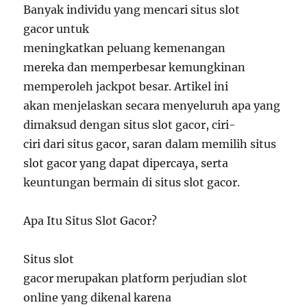
Banyak individu yang mencari situs slot
gacor untuk
meningkatkan peluang kemenangan
mereka dan memperbesar kemungkinan
memperoleh jackpot besar. Artikel ini
akan menjelaskan secara menyeluruh apa yang
dimaksud dengan situs slot gacor, ciri-
ciri dari situs gacor, saran dalam memilih situs
slot gacor yang dapat dipercaya, serta
keuntungan bermain di situs slot gacor.
Apa Itu Situs Slot Gacor?
Situs slot
gacor merupakan platform perjudian slot
online yang dikenal karena