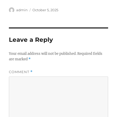
Author
Posted
admin
October 5, 2025
on
Leave a Reply
Your email address will not be published.
Required fields
are marked
*
COMMENT
*