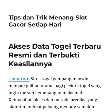
Tips dan Trik Menang Slot
Gacor Setiap Hari
Akses Data Togel Terbaru
Resmi dan Terbukti
Keasliannya
semuttoto
Situs togel gampang maxwin
menjadi pilihan utama bagi pecinta togel yang
ingin meraih kemenangan maksimal.
Kemudahan akses dan metode prediksi yang
akurat membuat peluang menang semakin