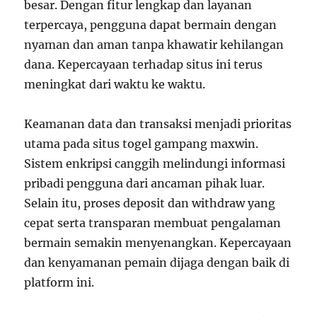
besar. Dengan fitur lengkap dan layanan
terpercaya, pengguna dapat bermain dengan
nyaman dan aman tanpa khawatir kehilangan
dana. Kepercayaan terhadap situs ini terus
meningkat dari waktu ke waktu.
Keamanan data dan transaksi menjadi prioritas
utama pada situs togel gampang maxwin.
Sistem enkripsi canggih melindungi informasi
pribadi pengguna dari ancaman pihak luar.
Selain itu, proses deposit dan withdraw yang
cepat serta transparan membuat pengalaman
bermain semakin menyenangkan. Kepercayaan
dan kenyamanan pemain dijaga dengan baik di
platform ini.