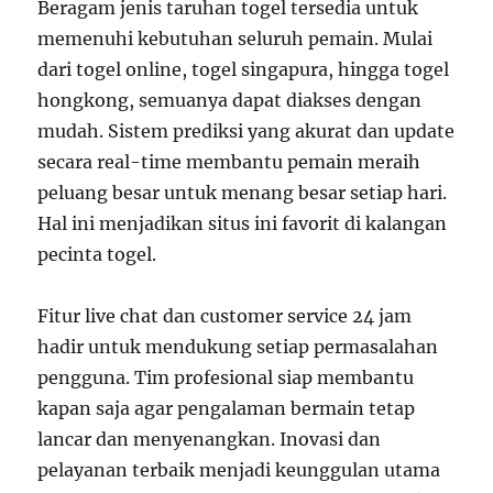
Beragam jenis taruhan togel tersedia untuk
memenuhi kebutuhan seluruh pemain. Mulai
dari togel online, togel singapura, hingga togel
hongkong, semuanya dapat diakses dengan
mudah. Sistem prediksi yang akurat dan update
secara real-time membantu pemain meraih
peluang besar untuk menang besar setiap hari.
Hal ini menjadikan situs ini favorit di kalangan
pecinta togel.
Fitur live chat dan customer service 24 jam
hadir untuk mendukung setiap permasalahan
pengguna. Tim profesional siap membantu
kapan saja agar pengalaman bermain tetap
lancar dan menyenangkan. Inovasi dan
pelayanan terbaik menjadi keunggulan utama