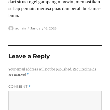
dari situs togel gampang maxwin, memastikan
setiap pemain merasa puas dan betah berlama-
lama.
Author
Posted
admin
January 16, 2026
on
Leave a Reply
Your email address will not be published.
Required fields
are marked
*
COMMENT
*