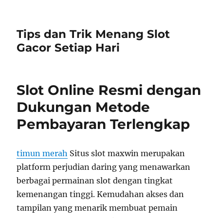
Tips dan Trik Menang Slot
Gacor Setiap Hari
Slot Online Resmi dengan
Dukungan Metode
Pembayaran Terlengkap
timun merah
Situs slot maxwin merupakan
platform perjudian daring yang menawarkan
berbagai permainan slot dengan tingkat
kemenangan tinggi. Kemudahan akses dan
tampilan yang menarik membuat pemain