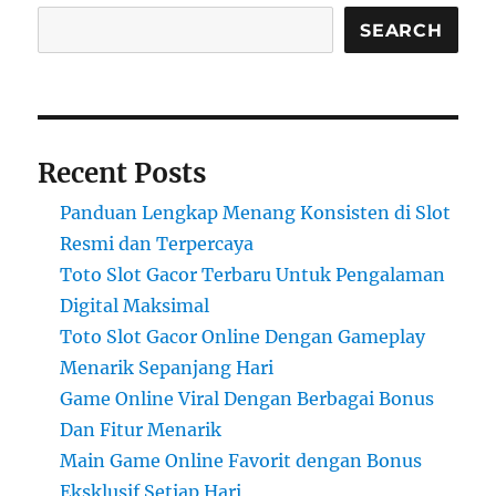
SEARCH
Recent Posts
Panduan Lengkap Menang Konsisten di Slot
Resmi dan Terpercaya
Toto Slot Gacor Terbaru Untuk Pengalaman
Digital Maksimal
Toto Slot Gacor Online Dengan Gameplay
Menarik Sepanjang Hari
Game Online Viral Dengan Berbagai Bonus
Dan Fitur Menarik
Main Game Online Favorit dengan Bonus
Eksklusif Setiap Hari