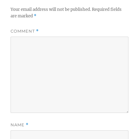
Your email address will not be published.
Required fields
are marked
*
COMMENT
*
NAME
*