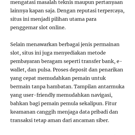
mengatasi masalah teknis maupun pertanyaan
lainnya kapan saja. Dengan reputasi terpercaya,
situs ini menjadi pilihan utama para
penggemar slot online.
Selain menawarkan berbagai jenis permainan
slot, situs ini juga menyediakan metode
pembayaran beragam seperti transfer bank, e-
wallet, dan pulsa. Proses deposit dan penarikan
yang cepat memudahkan pemain untuk
bermain tanpa hambatan. Tampilan antarmuka
yang user-friendly memudahkan navigasi,
bahkan bagi pemain pemula sekalipun. Fitur
keamanan canggih menjaga data pribadi dan
transaksi tetap aman dari ancaman siber.