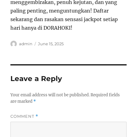
menggembirakan, penuh kejutan, dan yang
paling penting, menguntungkan! Daftar
sekarang dan rasakan sensasi jackpot setiap
hari hanya di DORAHOKI!
Author
Posted
admin
June 15, 2025
on
Leave a Reply
Your email address will not be published.
Required fields
are marked
*
COMMENT
*