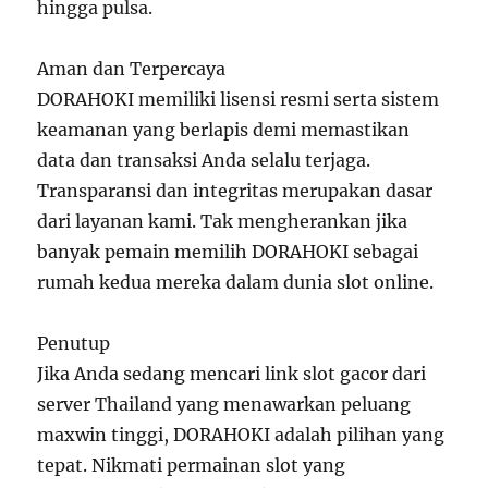
hingga pulsa.
Aman dan Terpercaya
DORAHOKI memiliki lisensi resmi serta sistem
keamanan yang berlapis demi memastikan
data dan transaksi Anda selalu terjaga.
Transparansi dan integritas merupakan dasar
dari layanan kami. Tak mengherankan jika
banyak pemain memilih DORAHOKI sebagai
rumah kedua mereka dalam dunia slot online.
Penutup
Jika Anda sedang mencari link slot gacor dari
server Thailand yang menawarkan peluang
maxwin tinggi, DORAHOKI adalah pilihan yang
tepat. Nikmati permainan slot yang