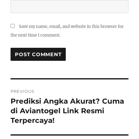
Save my name, email, and website in this browser for
the next time I comment.
Post
PREVIOUS
navigation
Prediksi Angka Akurat? Cuma
Previous
post:
di Aviantogel Link Resmi
Terpercaya!