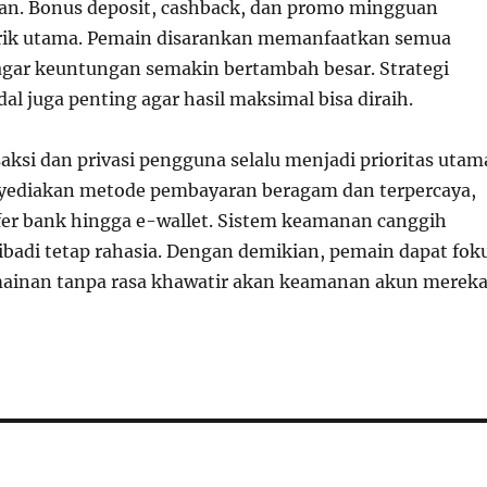
an. Bonus deposit, cashback, dan promo mingguan
arik utama. Pemain disarankan memanfaatkan semua
agar keuntungan semakin bertambah besar. Strategi
l juga penting agar hasil maksimal bisa diraih.
ksi dan privasi pengguna selalu menjadi prioritas utam
nyediakan metode pembayaran beragam dan terpercaya,
sfer bank hingga e-wallet. Sistem keamanan canggih
ibadi tetap rahasia. Dengan demikian, pemain dapat fok
ainan tanpa rasa khawatir akan keamanan akun mereka