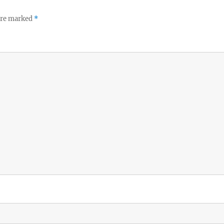
 are marked
*