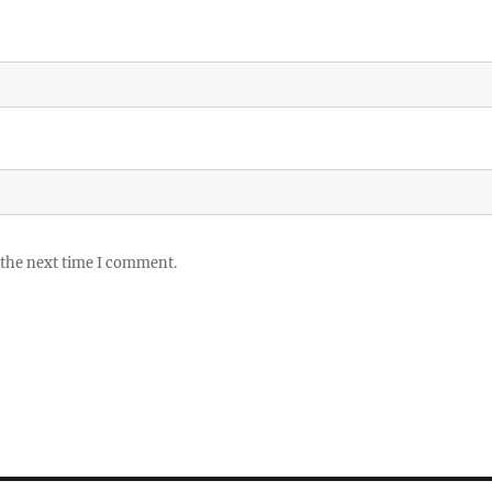
 the next time I comment.