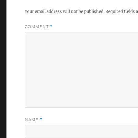
Your email address will not be published.
Required fields
COMMENT
*
NAME
*