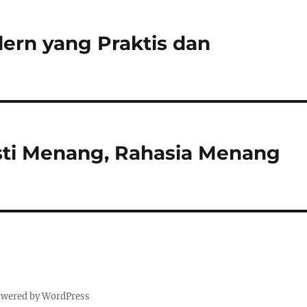
dern yang Praktis dan
sti Menang, Rahasia Menang
owered by WordPress