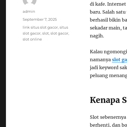
di kafe. Interne
Author
admin
baru. Salah satu
Posted
September 7, 2025
berhasil bikin 
on
Tags
link situs slot gacor
,
situs
sekadar main, ta
slot gacor
,
slot
,
slot gacor
,
nagih.
slot online
Kalau ngomongin 
namanya
slot g
jadi keyword sak
peluang menang l
Kenapa Sl
Slot sebenernya
berhenti, dan b