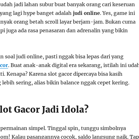
t udah jadi lahan subur buat banyak orang cari keseruan
 yang lagi hype banget adalah
judi online
. Yes, game ini
banyak orang betah scroll layar berjam-jam. Bukan cuma
pi juga ada rasa penasaran dan adrenalin yang bikin
soal judi online, pasti nggak bisa lepas dari yang
acor
. Buat anak-anak digital era sekarang, istilah ini uda
ti. Kenapa? Karena slot gacor dipercaya bisa kasih
ebih sering, alias bikin balance nggak cepet kering.
ot Gacor Jadi Idola?
 permainan simpel. Tinggal spin, tunggu simbolnya
oom! Kalau pasangannya cocok, saldo langsung naik. Tap