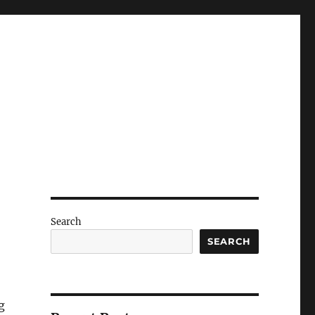
Search
SEARCH
g