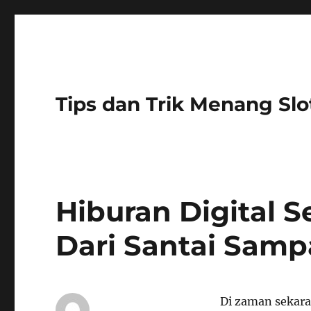
Tips dan Trik Menang Slo
Hiburan Digital S
Dari Santai Samp
Di zaman sekara