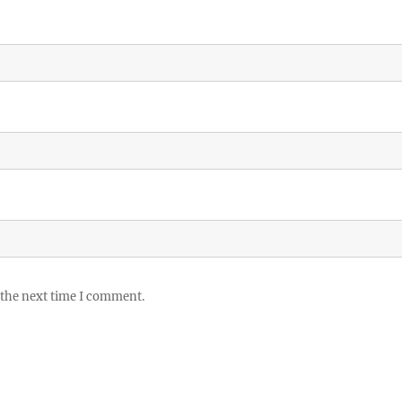
 the next time I comment.