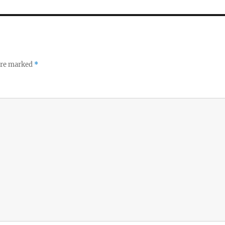
 are marked
*