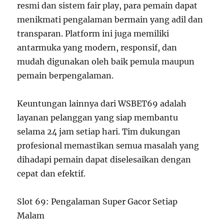
resmi dan sistem fair play, para pemain dapat
menikmati pengalaman bermain yang adil dan
transparan. Platform ini juga memiliki
antarmuka yang modern, responsif, dan
mudah digunakan oleh baik pemula maupun
pemain berpengalaman.
Keuntungan lainnya dari WSBET69 adalah
layanan pelanggan yang siap membantu
selama 24 jam setiap hari. Tim dukungan
profesional memastikan semua masalah yang
dihadapi pemain dapat diselesaikan dengan
cepat dan efektif.
Slot 69: Pengalaman Super Gacor Setiap
Malam