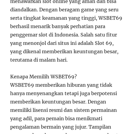
menawarkan slot online yang aman dan bisa
diandalkan. Dengan beragam game yang seru
serta tingkat keamanan yang tinggi, WSBET69
berhasil menarik banyak perhatian para
penggemar slot di Indonesia. Salah satu fitur
yang menonjol dari situs ini adalah Slot 69,
yang dikenal memberikan keuntungan besar,
terutama di malam hari.
Kenapa Memilih WSBET69?
WSBET69 memberikan hiburan yang tidak
hanya menyenangkan tetapi juga berpotensi
memberikan keuntungan besar. Dengan
memiliki lisensi resmi dan sistem permainan
yang adil, para pemain bisa menikmati
pengalaman bermain yang jujur. Tampilan