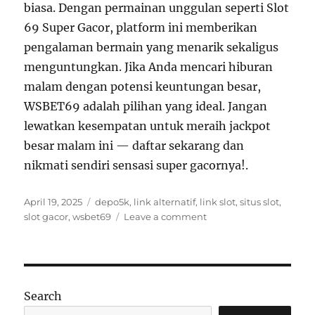
biasa. Dengan permainan unggulan seperti Slot
69 Super Gacor, platform ini memberikan
pengalaman bermain yang menarik sekaligus
menguntungkan. Jika Anda mencari hiburan
malam dengan potensi keuntungan besar,
WSBET69 adalah pilihan yang ideal. Jangan
lewatkan kesempatan untuk meraih jackpot
besar malam ini — daftar sekarang dan
nikmati sendiri sensasi super gacornya!.
Posted
Tags
April 19, 2025
depo5k
,
link alternatif
,
link slot
,
situs slot
,
on
on
slot gacor
,
wsbet69
Leave a comment
WSBET69
Slot
69
Gacor
Malam
Search
Ini: