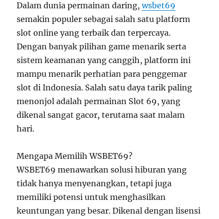
Dalam dunia permainan daring,
wsbet69
semakin populer sebagai salah satu platform
slot online yang terbaik dan terpercaya.
Dengan banyak pilihan game menarik serta
sistem keamanan yang canggih, platform ini
mampu menarik perhatian para penggemar
slot di Indonesia. Salah satu daya tarik paling
menonjol adalah permainan Slot 69, yang
dikenal sangat gacor, terutama saat malam
hari.
Mengapa Memilih WSBET69?
WSBET69 menawarkan solusi hiburan yang
tidak hanya menyenangkan, tetapi juga
memiliki potensi untuk menghasilkan
keuntungan yang besar. Dikenal dengan lisensi