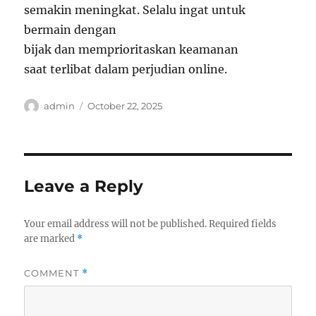
semakin meningkat. Selalu ingat untuk
bermain dengan
bijak dan memprioritaskan keamanan
saat terlibat dalam perjudian online.
Author
Posted
admin
October 22, 2025
on
Leave a Reply
Your email address will not be published.
Required fields
are marked
*
COMMENT
*