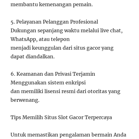
membantu kemenangan pemain.
5. Pelayanan Pelanggan Profesional
Dukungan sepanjang waktu melalui live chat,
WhatsApp, atau telepon
menjadi keunggulan dari situs gacor yang
dapat diandalkan.
6. Keamanan dan Privasi Terjamin
Menggunakan sistem enkripsi
dan memiliki lisensi resmi dari otoritas yang
berwenang.
Tips Memilih Situs Slot Gacor Terpercaya
Untuk memastikan pengalaman bermain Anda