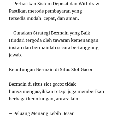
– Perhatikan Sistem Deposit dan Withdraw
Pastikan metode pembayaran yang
tersedia mudah, cepat, dan aman.
– Gunakan Strategi Bermain yang Baik
Hindari tergoda oleh tawaran kemenangan
instan dan bermainlah secara bertanggung
jawab.
Keuntungan Bermain di Situs Slot Gacor
Bermain di situs slot gacor tidak
hanya mengasyikkan tetapi juga memberikan
berbagai keuntungan, antara lain:
– Peluang Menang Lebih Besar