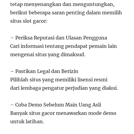
tetap menyenangkan dan menguntungkan,
berikut beberapa saran penting dalam memilih
situs slot gacor:
– Periksa Reputasi dan Ulasan Pengguna
Cari informasi tentang pendapat pemain lain
mengenai situs yang dimaksud.
– Pastikan Legal dan Berizin
Pilihlah situs yang memiliki lisensi resmi
dari lembaga pengatur perjudian yang diakui.
– Coba Demo Sebelum Main Uang Asli
Banyak situs gacor menawarkan mode demo
untuk latihan.