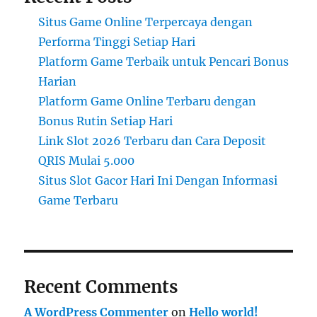
Situs Game Online Terpercaya dengan
Performa Tinggi Setiap Hari
Platform Game Terbaik untuk Pencari Bonus
Harian
Platform Game Online Terbaru dengan
Bonus Rutin Setiap Hari
Link Slot 2026 Terbaru dan Cara Deposit
QRIS Mulai 5.000
Situs Slot Gacor Hari Ini Dengan Informasi
Game Terbaru
Recent Comments
A WordPress Commenter
on
Hello world!