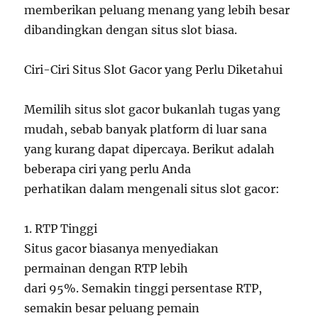
memberikan peluang menang yang lebih besar
dibandingkan dengan situs slot biasa.
Ciri-Ciri Situs Slot Gacor yang Perlu Diketahui
Memilih situs slot gacor bukanlah tugas yang
mudah, sebab banyak platform di luar sana
yang kurang dapat dipercaya. Berikut adalah
beberapa ciri yang perlu Anda
perhatikan dalam mengenali situs slot gacor:
1. RTP Tinggi
Situs gacor biasanya menyediakan
permainan dengan RTP lebih
dari 95%. Semakin tinggi persentase RTP,
semakin besar peluang pemain