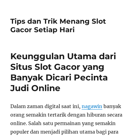
Tips dan Trik Menang Slot
Gacor Setiap Hari
Keunggulan Utama dari
Situs Slot Gacor yang
Banyak Dicari Pecinta
Judi Online
Dalam zaman digital saat ini,
nagawin
banyak
orang semakin tertarik dengan hiburan secara
online. Salah satu permainan yang semakin
populer dan menjadi pilihan utama bagi para