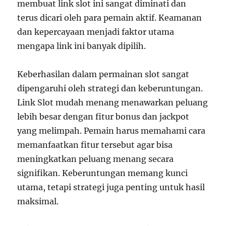
membuat link slot ini sangat diminati dan
terus dicari oleh para pemain aktif. Keamanan
dan kepercayaan menjadi faktor utama
mengapa link ini banyak dipilih.
Keberhasilan dalam permainan slot sangat
dipengaruhi oleh strategi dan keberuntungan.
Link Slot mudah menang menawarkan peluang
lebih besar dengan fitur bonus dan jackpot
yang melimpah. Pemain harus memahami cara
memanfaatkan fitur tersebut agar bisa
meningkatkan peluang menang secara
signifikan. Keberuntungan memang kunci
utama, tetapi strategi juga penting untuk hasil
maksimal.