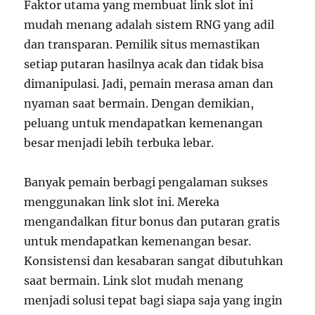
Faktor utama yang membuat link slot ini
mudah menang adalah sistem RNG yang adil
dan transparan. Pemilik situs memastikan
setiap putaran hasilnya acak dan tidak bisa
dimanipulasi. Jadi, pemain merasa aman dan
nyaman saat bermain. Dengan demikian,
peluang untuk mendapatkan kemenangan
besar menjadi lebih terbuka lebar.
Banyak pemain berbagi pengalaman sukses
menggunakan link slot ini. Mereka
mengandalkan fitur bonus dan putaran gratis
untuk mendapatkan kemenangan besar.
Konsistensi dan kesabaran sangat dibutuhkan
saat bermain. Link slot mudah menang
menjadi solusi tepat bagi siapa saja yang ingin