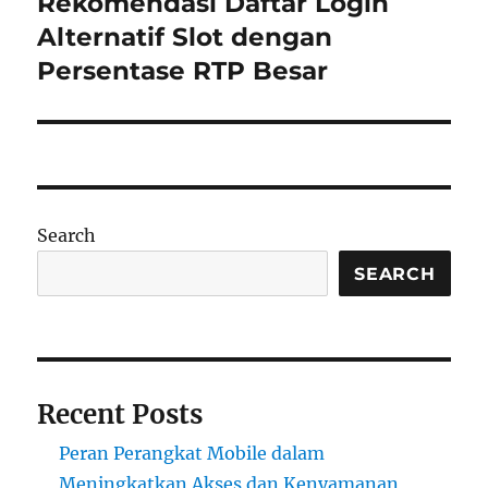
Rekomendasi Daftar Login
Next
post:
Alternatif Slot dengan
Persentase RTP Besar
Search
SEARCH
Recent Posts
Peran Perangkat Mobile dalam
Meningkatkan Akses dan Kenyamanan