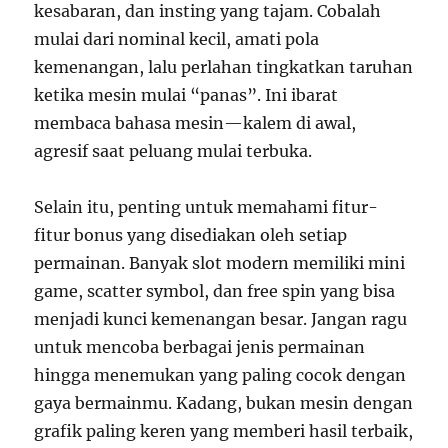
kesabaran, dan insting yang tajam. Cobalah
mulai dari nominal kecil, amati pola
kemenangan, lalu perlahan tingkatkan taruhan
ketika mesin mulai “panas”. Ini ibarat
membaca bahasa mesin—kalem di awal,
agresif saat peluang mulai terbuka.
Selain itu, penting untuk memahami fitur-
fitur bonus yang disediakan oleh setiap
permainan. Banyak slot modern memiliki mini
game, scatter symbol, dan free spin yang bisa
menjadi kunci kemenangan besar. Jangan ragu
untuk mencoba berbagai jenis permainan
hingga menemukan yang paling cocok dengan
gaya bermainmu. Kadang, bukan mesin dengan
grafik paling keren yang memberi hasil terbaik,