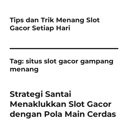
Tips dan Trik Menang Slot
Gacor Setiap Hari
Tag:
situs slot gacor gampang
menang
Strategi Santai
Menaklukkan Slot Gacor
dengan Pola Main Cerdas