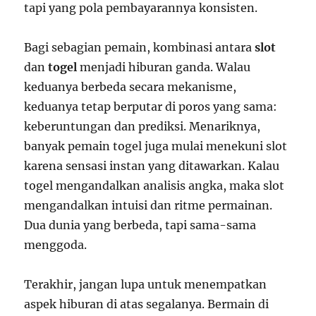
tapi yang pola pembayarannya konsisten.
Bagi sebagian pemain, kombinasi antara
slot
dan
togel
menjadi hiburan ganda. Walau
keduanya berbeda secara mekanisme,
keduanya tetap berputar di poros yang sama:
keberuntungan dan prediksi. Menariknya,
banyak pemain togel juga mulai menekuni slot
karena sensasi instan yang ditawarkan. Kalau
togel mengandalkan analisis angka, maka slot
mengandalkan intuisi dan ritme permainan.
Dua dunia yang berbeda, tapi sama-sama
menggoda.
Terakhir, jangan lupa untuk menempatkan
aspek hiburan di atas segalanya. Bermain di