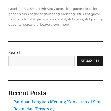
Posted
Tags
October 18, 2025
Link Slot Gacor
,
situs gacor
,
situs slot
on
gacor
,
situs slot gacor gampang menang
,
situs slot gacor
hari ini
,
situs slot gacor maxwin
,
slot
,
slot gacor
,
slot paling
on
gacor terpercaya
Leave a comment
Strategi
Santai
Menaklukkan
Slot
Gacor
Search
dengan
Pola
SEARCH
Main
Cerdas
Recent Posts
Panduan Lengkap Menang Konsisten di Slot
Resmi dan Terpercaya