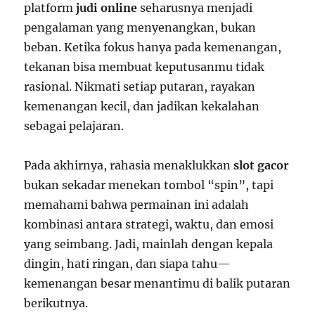
platform
judi online
seharusnya menjadi
pengalaman yang menyenangkan, bukan
beban. Ketika fokus hanya pada kemenangan,
tekanan bisa membuat keputusanmu tidak
rasional. Nikmati setiap putaran, rayakan
kemenangan kecil, dan jadikan kekalahan
sebagai pelajaran.
Pada akhirnya, rahasia menaklukkan
slot gacor
bukan sekadar menekan tombol “spin”, tapi
memahami bahwa permainan ini adalah
kombinasi antara strategi, waktu, dan emosi
yang seimbang. Jadi, mainlah dengan kepala
dingin, hati ringan, dan siapa tahu—
kemenangan besar menantimu di balik putaran
berikutnya.