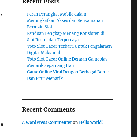
Recent Posts
,
Peran Perangkat Mobile dalam
Meningkatkan Akses dan Kenyamanan
Bermain Slot
Panduan Lengkap Menang Konsisten di
Slot Resmi dan Terpercaya
Toto Slot Gacor Terbaru Untuk Pengalaman
Digital Maksimal
Toto Slot Gacor Online Dengan Gameplay
Menarik Sepanjang Hari
Game Online Viral Dengan Berbagai Bonus
Dan Fitur Menarik
Recent Comments
A WordPress Commenter
on
Hello world!
ma