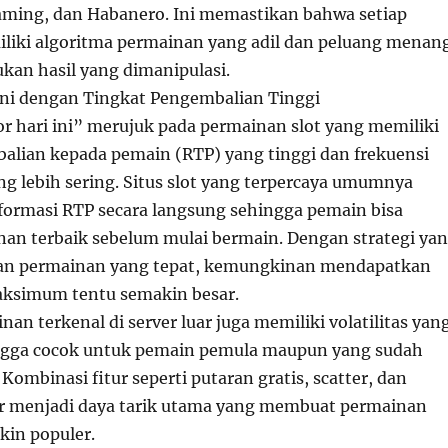
aming, dan Habanero. Ini memastikan bahwa setiap
iki algoritma permainan yang adil dan peluang menan
bukan hasil yang dimanipulasi.
 Ini dengan Tingkat Pengembalian Tinggi
cor hari ini” merujuk pada permainan slot yang memiliki
alian kepada pemain (RTP) yang tinggi dan frekuensi
 lebih sering. Situs slot yang terpercaya umumnya
ormasi RTP secara langsung sehingga pemain bisa
an terbaik sebelum mulai bermain. Dengan strategi ya
ihan permainan yang tepat, kemungkinan mendapatkan
simum tentu semakin besar.
an terkenal di server luar juga memiliki volatilitas yan
ngga cocok untuk pemain pemula maupun yang sudah
ombinasi fitur seperti putaran gratis, scatter, dan
r menjadi daya tarik utama yang membuat permainan
kin populer.