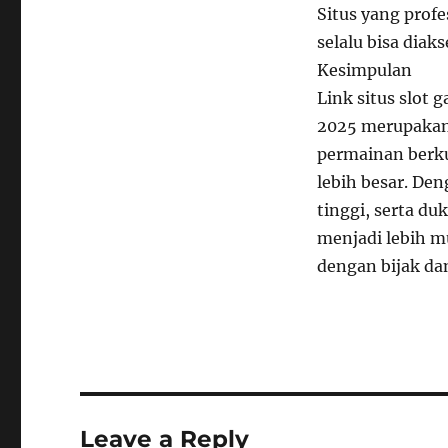
Situs yang profe
selalu bisa diaks
Kesimpulan
Link situs slot g
2025 merupakan 
permainan berku
lebih besar. De
tinggi, serta du
menjadi lebih m
dengan bijak dan
Leave a Reply