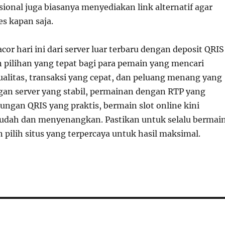
sional juga biasanya menyediakan link alternatif agar
es kapan saja.
acor hari ini dari server luar terbaru dengan deposit QRIS
pilihan yang tepat bagi para pemain yang mencari
alitas, transaksi yang cepat, dan peluang menang yang
ngan server yang stabil, permainan dengan RTP yang
kungan QRIS yang praktis, bermain slot online kini
udah dan menyenangkan. Pastikan untuk selalu bermai
 pilih situs yang terpercaya untuk hasil maksimal.