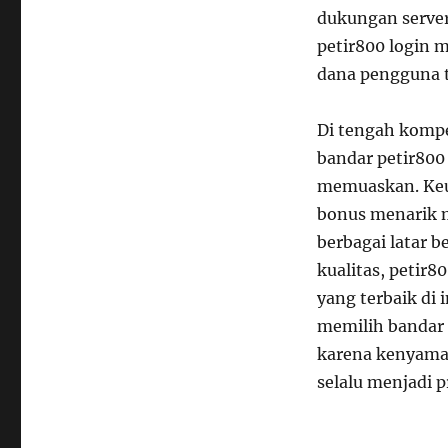
dukungan server
petir800 login 
dana pengguna t
Di tengah kompe
bandar petir80
memuaskan. Keu
bonus menarik m
berbagai latar b
kualitas, petir
yang terbaik di 
memilih bandar 
karena kenyama
selalu menjadi p