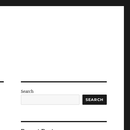
Search
SEARCH