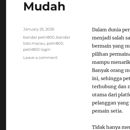
Mudah
Posted
January 25, 2026
Dalam dunia per
on
Tags
bandar petir800
,
bandar
menjadi salah 
toto macau
,
petir800
,
bermain yang m
petir800 login
pilihan permain
on
Leave a comment
mampu menarik p
Tips
Menang
Banyak orang m
Toto
ini, sehingga pe
Macau
terhubung dan m
dengan
Mudah
utama dari plat
pelanggan yang 
pemain setia.
Tidak hanya me