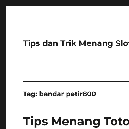
Tips dan Trik Menang Slo
Tag:
bandar petir800
Tips Menang Tot