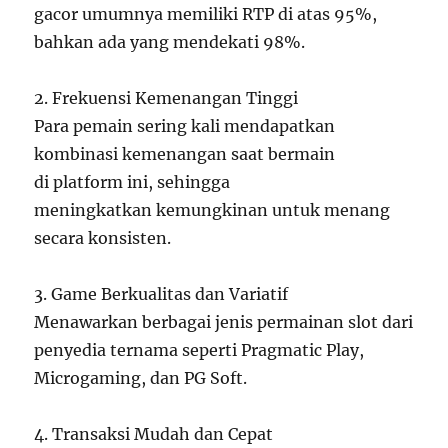
gacor umumnya memiliki RTP di atas 95%,
bahkan ada yang mendekati 98%.
2. Frekuensi Kemenangan Tinggi
Para pemain sering kali mendapatkan
kombinasi kemenangan saat bermain
di platform ini, sehingga
meningkatkan kemungkinan untuk menang
secara konsisten.
3. Game Berkualitas dan Variatif
Menawarkan berbagai jenis permainan slot dari
penyedia ternama seperti Pragmatic Play,
Microgaming, dan PG Soft.
4. Transaksi Mudah dan Cepat