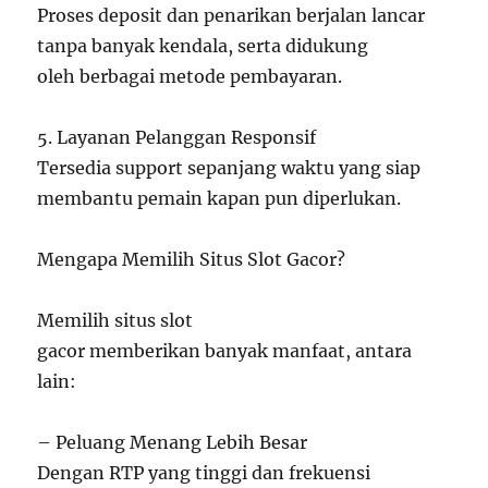
Proses deposit dan penarikan berjalan lancar
tanpa banyak kendala, serta didukung
oleh berbagai metode pembayaran.
5. Layanan Pelanggan Responsif
Tersedia support sepanjang waktu yang siap
membantu pemain kapan pun diperlukan.
Mengapa Memilih Situs Slot Gacor?
Memilih situs slot
gacor memberikan banyak manfaat, antara
lain:
– Peluang Menang Lebih Besar
Dengan RTP yang tinggi dan frekuensi