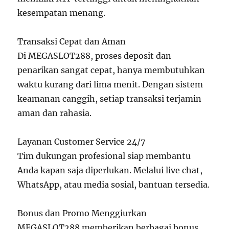
kesempatan menang.
Transaksi Cepat dan Aman
Di MEGASLOT288, proses deposit dan
penarikan sangat cepat, hanya membutuhkan
waktu kurang dari lima menit. Dengan sistem
keamanan canggih, setiap transaksi terjamin
aman dan rahasia.
Layanan Customer Service 24/7
Tim dukungan profesional siap membantu
Anda kapan saja diperlukan. Melalui live chat,
WhatsApp, atau media sosial, bantuan tersedia.
Bonus dan Promo Menggiurkan
MEGASLOT288 memberikan berbagai bonus