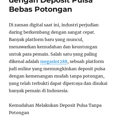
dengan Deposit Pulsa
Slot
Bebas Potongan
Online
Gacor
Terbaik
Di zaman digital saat ini, industri perjudian
dan
Terpercaya
daring berkembang dengan sangat cepat.
Banyak platform baru yang muncul,
menawarkan kemudahan dan keuntungan
untuk para pemain. Salah satu yang paling
dikenal adalah
megaslot288
, sebuah platform
judi online yang memungkinkan deposit pulsa
dengan kemenangan mudah tanpa potongan,
yang telah terbukti dapat dipercaya dan disukai
banyak pemain di Indonesia.
Kemudahan Melakukan Deposit Pulsa Tanpa
Potongan