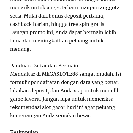
menarik untuk anggota baru maupun anggota
setia. Mulai dari bonus deposit pertama,
cashback harian, hingga free spin gratis.
Dengan promo ini, Anda dapat bermain lebih
lama dan meningkatkan peluang untuk
menang.
Panduan Daftar dan Bermain
Mendaftar di MEGASLOT288 sangat mudah. Isi
formulir pendaftaran dengan data yang benar,
lakukan deposit, dan Anda siap untuk memilih
game favorit. Jangan lupa untuk memeriksa
rekomendasi slot gacor hari ini agar peluang
kemenangan Anda semakin besar.
Kesimpulan