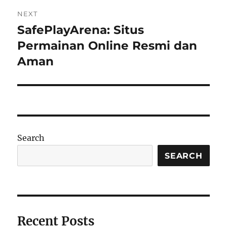
NEXT
SafePlayArena: Situs
Next
post:
Permainan Online Resmi dan
Aman
Search
SEARCH
Recent Posts