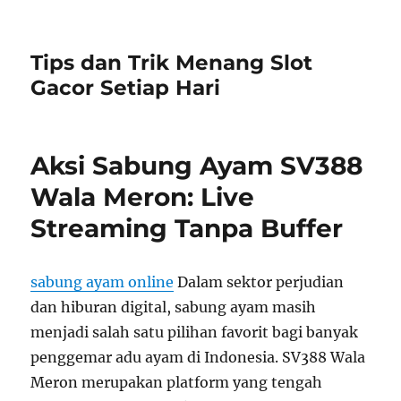
Tips dan Trik Menang Slot
Gacor Setiap Hari
Aksi Sabung Ayam SV388
Wala Meron: Live
Streaming Tanpa Buffer
sabung ayam online
Dalam sektor perjudian
dan hiburan digital, sabung ayam masih
menjadi salah satu pilihan favorit bagi banyak
penggemar adu ayam di Indonesia. SV388 Wala
Meron merupakan platform yang tengah