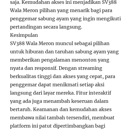
saja. Kemudahan akses ini menjadikan SV388
Wala Meron pilihan yang menarik bagi para
penggemar sabung ayam yang ingin mengikuti
pertandingan secara langsung.
Kesimpulan
SV388 Wala Meron muncul sebagai pilihan
untuk hiburan dan taruhan sabung ayam yang
memberikan pengalaman menonton yang
nyata dan responsif. Dengan streaming
berkualitas tinggi dan akses yang cepat, para
penggemar dapat menikmati setiap aksi
langsung dari layar mereka. Fitur interaktif
yang ada juga menambah keseruan dalam
bertaruh. Keamanan dan kemudahan akses
membawa nilai tambah tersendiri, membuat
platform ini patut dipertimbangkan bagi