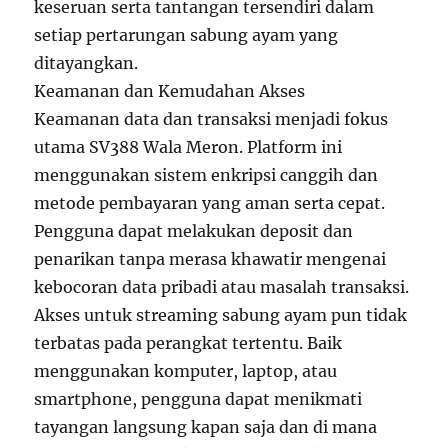
keseruan serta tantangan tersendiri dalam
setiap pertarungan sabung ayam yang
ditayangkan.
Keamanan dan Kemudahan Akses
Keamanan data dan transaksi menjadi fokus
utama SV388 Wala Meron. Platform ini
menggunakan sistem enkripsi canggih dan
metode pembayaran yang aman serta cepat.
Pengguna dapat melakukan deposit dan
penarikan tanpa merasa khawatir mengenai
kebocoran data pribadi atau masalah transaksi.
Akses untuk streaming sabung ayam pun tidak
terbatas pada perangkat tertentu. Baik
menggunakan komputer, laptop, atau
smartphone, pengguna dapat menikmati
tayangan langsung kapan saja dan di mana