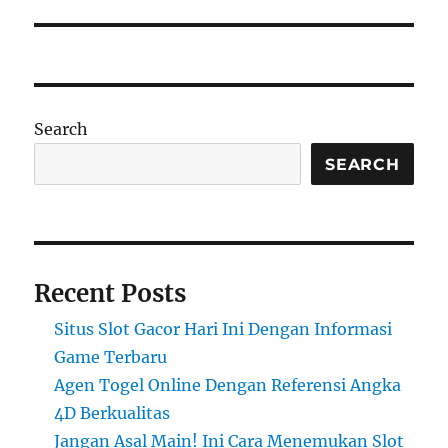
Search
SEARCH
Recent Posts
Situs Slot Gacor Hari Ini Dengan Informasi
Game Terbaru
Agen Togel Online Dengan Referensi Angka
4D Berkualitas
Jangan Asal Main! Ini Cara Menemukan Slot