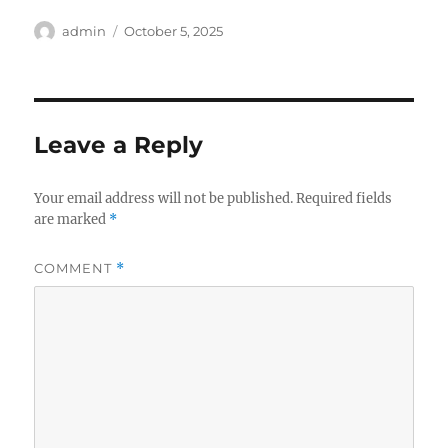
Author
Posted
admin
October 5, 2025
on
Leave a Reply
Your email address will not be published.
Required fields
are marked
*
COMMENT
*