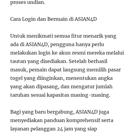
proses undian.
Cara Login dan Bermain di ASIAN4D
Untuk menikmati semua fitur menarik yang
ada di ASIAN4D, pengguna hanya perlu
melakukan login ke akun resmi mereka melalui
tautan yang disediakan. Setelah berhasil
masuk, pemain dapat langsung memilih pasar
togel yang diinginkan, menentukan angka
yang akan dipasang, dan mengatur jumlah
taruhan sesuai kapasitas masing-masing.
Bagi yang baru bergabung, ASIAN4D juga
menyediakan panduan komprehensif serta
layanan pelanggan 24 jam yang siap