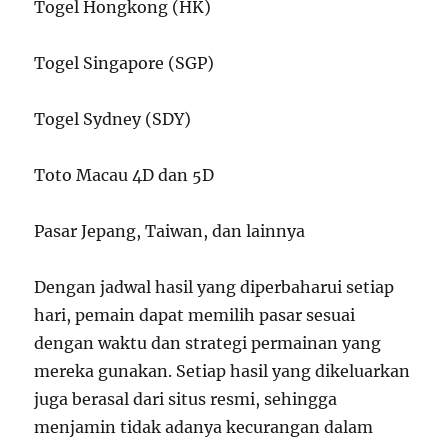
Togel Hongkong (HK)
Togel Singapore (SGP)
Togel Sydney (SDY)
Toto Macau 4D dan 5D
Pasar Jepang, Taiwan, dan lainnya
Dengan jadwal hasil yang diperbaharui setiap
hari, pemain dapat memilih pasar sesuai
dengan waktu dan strategi permainan yang
mereka gunakan. Setiap hasil yang dikeluarkan
juga berasal dari situs resmi, sehingga
menjamin tidak adanya kecurangan dalam