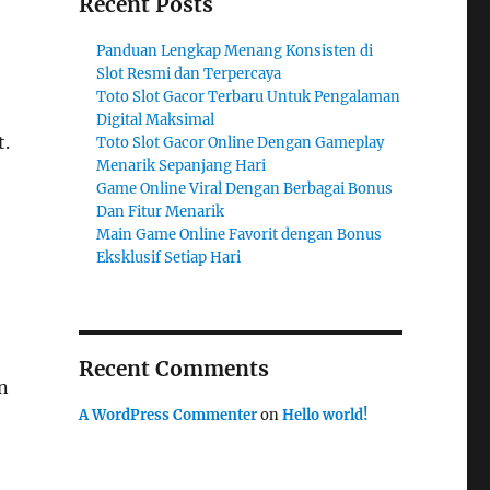
Recent Posts
Panduan Lengkap Menang Konsisten di
Slot Resmi dan Terpercaya
Toto Slot Gacor Terbaru Untuk Pengalaman
Digital Maksimal
t.
Toto Slot Gacor Online Dengan Gameplay
Menarik Sepanjang Hari
Game Online Viral Dengan Berbagai Bonus
Dan Fitur Menarik
Main Game Online Favorit dengan Bonus
Eksklusif Setiap Hari
Recent Comments
n
A WordPress Commenter
on
Hello world!