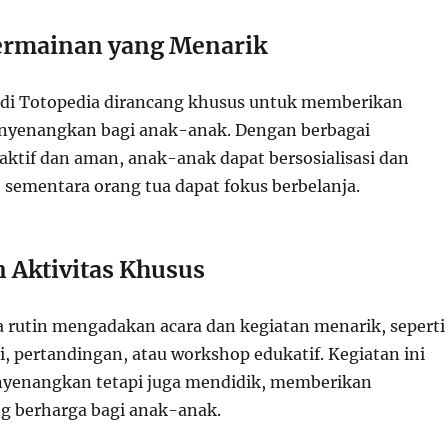
ermainan yang Menarik
 di Totopedia dirancang khusus untuk memberikan
yenangkan bagi anak-anak. Dengan berbagai
aktif dan aman, anak-anak dapat bersosialisasi dan
 sementara orang tua dapat fokus berbelanja.
n Aktivitas Khusus
a rutin mengadakan acara dan kegiatan menarik, seperti
, pertandingan, atau workshop edukatif. Kegiatan ini
nyenangkan tetapi juga mendidik, memberikan
g berharga bagi anak-anak.