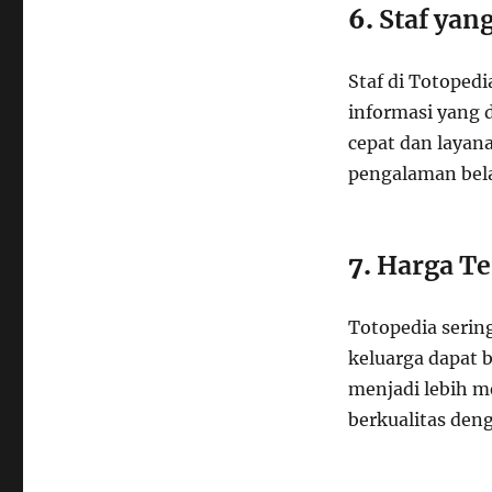
6.
Staf ya
Staf di Totoped
informasi yang 
cepat dan layana
pengalaman bela
7.
Harga Te
Totopedia serin
keluarga dapat 
menjadi lebih 
berkualitas den