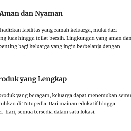
s Aman dan Nyaman
adirkan fasilitas yang ramah keluarga, mulai dari
ang luas hingga toilet bersih. Lingkungan yang aman da
enting bagi keluarga yang ingin berbelanja dengan
roduk yang Lengkap
 produk yang beragam, keluarga dapat menemukan semu
uhkan di Totopedia. Dari mainan edukatif hingga
-hari, semua tersedia dalam satu lokasi.