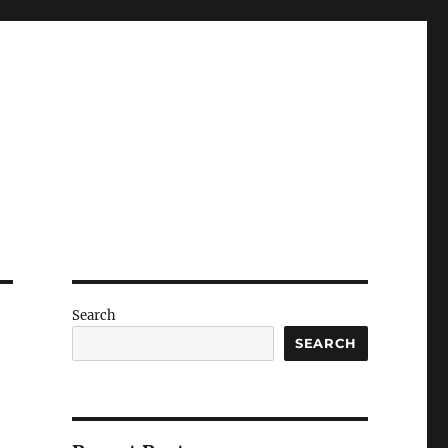
Search
SEARCH