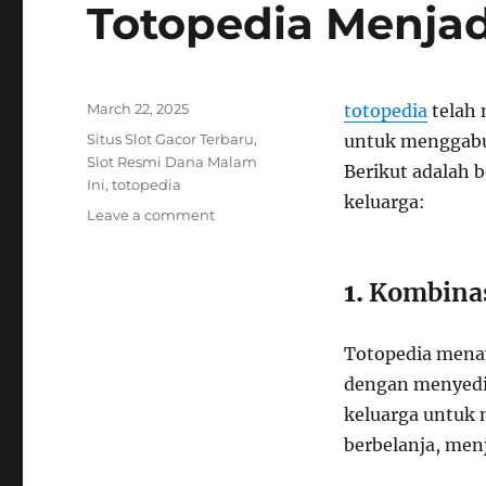
Totopedia Menjad
Posted
March 22, 2025
totopedia
telah 
on
Tags
Situs Slot Gacor Terbaru
,
untuk menggabu
Slot Resmi Dana Malam
Berikut adalah 
Ini
,
totopedia
keluarga:
on
Leave a comment
Bermain
dan
Berbelanja:
1.
Kombinas
Mengapa
Totopedia
Menjadi
Totopedia mena
Favorit
dengan menyedi
Keluarga
keluarga untuk 
berbelanja, men