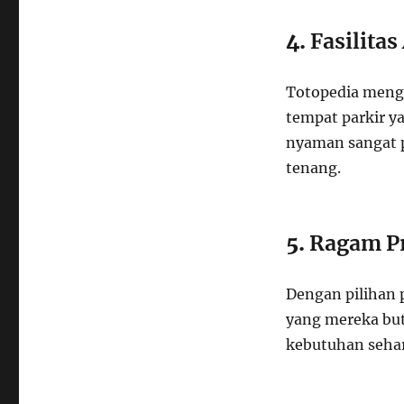
4.
Fasilita
Totopedia mengh
tempat parkir y
nyaman sangat p
tenang.
5.
Ragam P
Dengan pilihan
yang mereka but
kebutuhan sehari