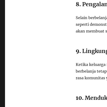
8.
Pengalam
Selain berbelan
seperti demonst
akan membuat s
9.
Lingkung
Ketika keluarga
berbelanja teta
rasa komunitas 
10.
Menduku