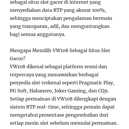
sebagai situs slot gacor di internet yang
menyediakan data RTP yang akurat 100%,
sehingga menciptakan pengalaman bermain
yang transparan, adil, dan menguntungkan
bagi semua anggotanya.
Mengapa Memilih VW108 Sebagai Situs Slot
Gacor?
VW108 dikenal sebagai platform resmi dan
terpercaya yang menawarkan berbagai
penyedia slot terkenal seperti Pragmatic Play,
PG Soft, Habanero, Joker Gaming, dan CQ9.
Setiap permainan di VW108 dilengkapi dengan
sistem RTP real-time, sehingga pemain dapat
mengetahui prosentase pengembalian dari
setiap mesin slot sebelum memulai permainan.