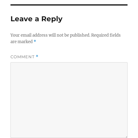
Leave a Reply
Your email address will not be published.
Required fields
are marked
*
COMMENT
*