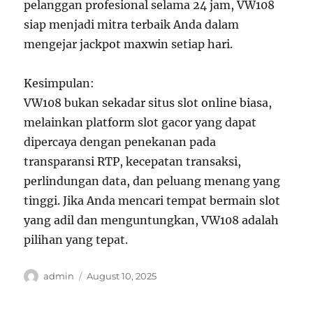
pelanggan profesional selama 24 jam, VW108
siap menjadi mitra terbaik Anda dalam
mengejar jackpot maxwin setiap hari.
Kesimpulan:
VW108 bukan sekadar situs slot online biasa,
melainkan platform slot gacor yang dapat
dipercaya dengan penekanan pada
transparansi RTP, kecepatan transaksi,
perlindungan data, dan peluang menang yang
tinggi. Jika Anda mencari tempat bermain slot
yang adil dan menguntungkan, VW108 adalah
pilihan yang tepat.
Author
Posted
admin
August 10, 2025
on