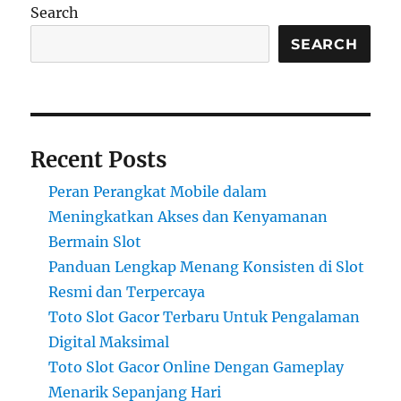
Search
SEARCH
Recent Posts
Peran Perangkat Mobile dalam
Meningkatkan Akses dan Kenyamanan
Bermain Slot
Panduan Lengkap Menang Konsisten di Slot
Resmi dan Terpercaya
Toto Slot Gacor Terbaru Untuk Pengalaman
Digital Maksimal
Toto Slot Gacor Online Dengan Gameplay
Menarik Sepanjang Hari