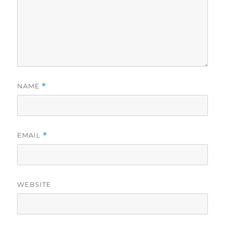
NAME
*
EMAIL
*
WEBSITE