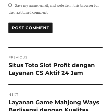
Save my name, email, and website in this browser for
the next time I comment.
Post
PREVIOUS
navigation
Situs Toto Slot Profit dengan
Previous
post:
Layanan CS Aktif 24 Jam
NEXT
Layanan Game Mahjong Ways
Next
post:
Berlisensi dengan Kualitas