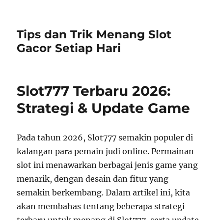
Tips dan Trik Menang Slot
Gacor Setiap Hari
Slot777 Terbaru 2026:
Strategi & Update Game
Pada tahun 2026, Slot777 semakin populer di
kalangan para pemain judi online. Permainan
slot ini menawarkan berbagai jenis game yang
menarik, dengan desain dan fitur yang
semakin berkembang. Dalam artikel ini, kita
akan membahas tentang beberapa strategi