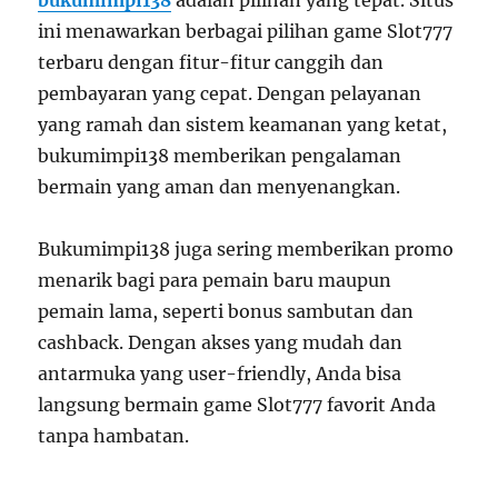
bukumimpi138
adalah pilihan yang tepat. Situs
ini menawarkan berbagai pilihan game Slot777
terbaru dengan fitur-fitur canggih dan
pembayaran yang cepat. Dengan pelayanan
yang ramah dan sistem keamanan yang ketat,
bukumimpi138 memberikan pengalaman
bermain yang aman dan menyenangkan.
Bukumimpi138 juga sering memberikan promo
menarik bagi para pemain baru maupun
pemain lama, seperti bonus sambutan dan
cashback. Dengan akses yang mudah dan
antarmuka yang user-friendly, Anda bisa
langsung bermain game Slot777 favorit Anda
tanpa hambatan.