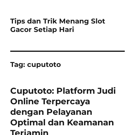
Tips dan Trik Menang Slot
Gacor Setiap Hari
Tag:
cuputoto
Cuputoto: Platform Judi
Online Terpercaya
dengan Pelayanan
Optimal dan Keamanan
Terjamin