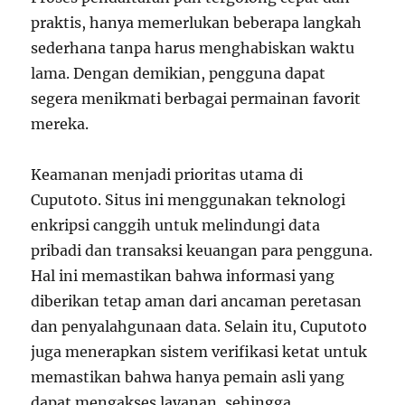
praktis, hanya memerlukan beberapa langkah
sederhana tanpa harus menghabiskan waktu
lama. Dengan demikian, pengguna dapat
segera menikmati berbagai permainan favorit
mereka.
Keamanan menjadi prioritas utama di
Cuputoto. Situs ini menggunakan teknologi
enkripsi canggih untuk melindungi data
pribadi dan transaksi keuangan para pengguna.
Hal ini memastikan bahwa informasi yang
diberikan tetap aman dari ancaman peretasan
dan penyalahgunaan data. Selain itu, Cuputoto
juga menerapkan sistem verifikasi ketat untuk
memastikan bahwa hanya pemain asli yang
dapat mengakses layanan, sehingga