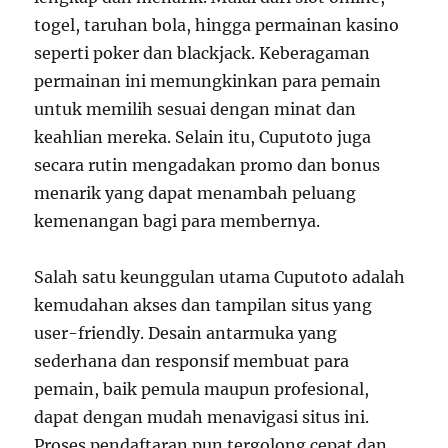
togel, taruhan bola, hingga permainan kasino
seperti poker dan blackjack. Keberagaman
permainan ini memungkinkan para pemain
untuk memilih sesuai dengan minat dan
keahlian mereka. Selain itu, Cuputoto juga
secara rutin mengadakan promo dan bonus
menarik yang dapat menambah peluang
kemenangan bagi para membernya.
Salah satu keunggulan utama Cuputoto adalah
kemudahan akses dan tampilan situs yang
user-friendly. Desain antarmuka yang
sederhana dan responsif membuat para
pemain, baik pemula maupun profesional,
dapat dengan mudah menavigasi situs ini.
Proses pendaftaran pun tergolong cepat dan