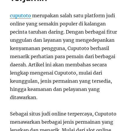
cuputoto
merupakan salah satu platform judi
online yang semakin populer di kalangan
pecinta taruhan daring. Dengan berbagai fitur
unggulan dan layanan yang mengedepankan
kenyamanan pengguna, Cuputoto berhasil
menarik perhatian para pemain dari berbagai
daerah. Artikel ini akan membahas secara
lengkap mengenai Cuputoto, mulai dari
keunggulan, jenis permainan yang tersedia,
hingga keamanan dan pelayanan yang
ditawarkan.
Sebagai situs judi online terpercaya, Cuputoto
menawarkan berbagai jenis permainan yang
lengkap dan menarik. Mulai dari slot online,