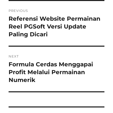
Post
PREVIOUS
navigation
Referensi Website Permainan
Previous
post:
Reel PGSoft Versi Update
Paling Dicari
NEXT
Formula Cerdas Menggapai
Next
post:
Profit Melalui Permainan
Numerik