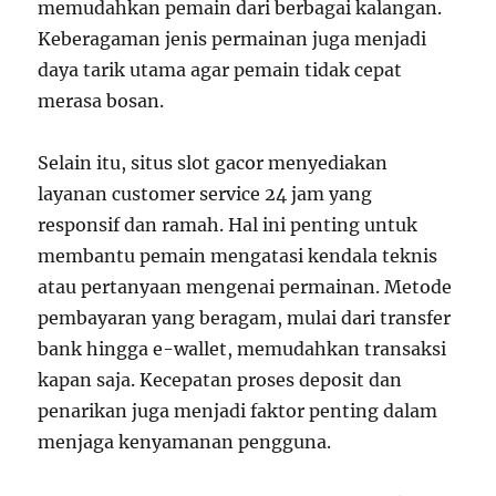
memudahkan pemain dari berbagai kalangan.
Keberagaman jenis permainan juga menjadi
daya tarik utama agar pemain tidak cepat
merasa bosan.
Selain itu, situs slot gacor menyediakan
layanan customer service 24 jam yang
responsif dan ramah. Hal ini penting untuk
membantu pemain mengatasi kendala teknis
atau pertanyaan mengenai permainan. Metode
pembayaran yang beragam, mulai dari transfer
bank hingga e-wallet, memudahkan transaksi
kapan saja. Kecepatan proses deposit dan
penarikan juga menjadi faktor penting dalam
menjaga kenyamanan pengguna.