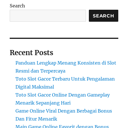
Search
SEARCH
Recent Posts
Panduan Lengkap Menang Konsisten di Slot
Resmi dan Terpercaya
Toto Slot Gacor Terbaru Untuk Pengalaman
Digital Maksimal
Toto Slot Gacor Online Dengan Gameplay
Menarik Sepanjang Hari
Game Online Viral Dengan Berbagai Bonus
Dan Fitur Menarik
Main Game Online Favorit dengan Bonus