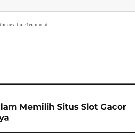
 the next time I comment.
lam Memilih Situs Slot Gacor
ya