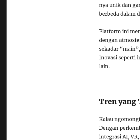
nya unik dan ga
berbeda dalam du
Platform ini m
dengan atmosfer
sekadar “main”, 
Inovasi seperti 
lain.
Tren yang
Kalau ngomongin 
Dengan perkemb
integrasi AI, V