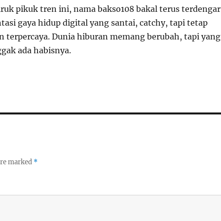
ruk pikuk tren ini, nama bakso108 bakal terus terdengar
tasi gaya hidup digital yang santai, catchy, tapi tetap
an terpercaya. Dunia hiburan memang berubah, tapi yang
ggak ada habisnya.
 are marked
*