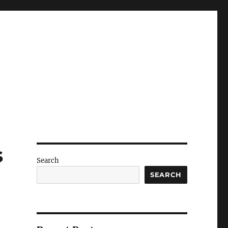
s
Search
SEARCH