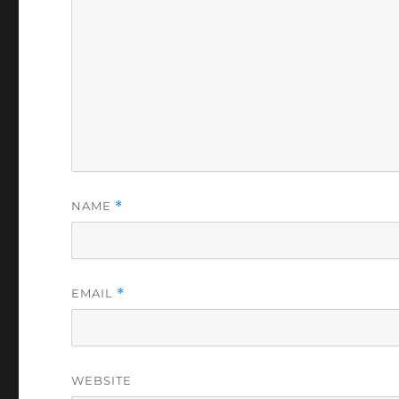
NAME
*
EMAIL
*
WEBSITE