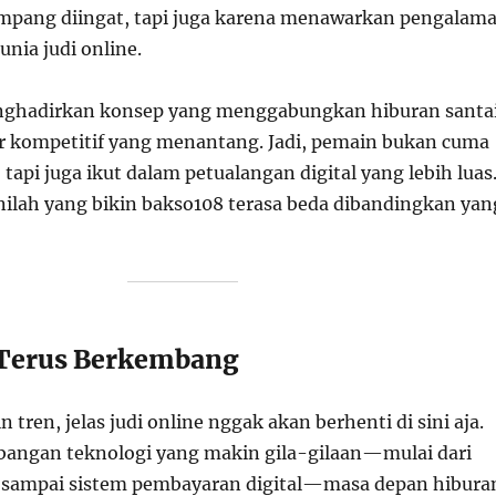
mpang diingat, tapi juga karena menawarkan pengalam
nia judi online.
enghadirkan konsep yang menggabungkan hiburan santa
 kompetitif yang menantang. Jadi, pemain bukan cuma
tapi juga ikut dalam petualangan digital yang lebih luas
inilah yang bikin bakso108 terasa beda dibandingkan yan
 Terus Berkembang
tren, jelas judi online nggak akan berhenti di sini aja.
angan teknologi yang makin gila-gilaan—mulai dari
R, sampai sistem pembayaran digital—masa depan hibura