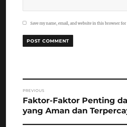
Save my name, email, and website in this browser for
Post
PREVIOUS
navigation
Faktor-Faktor Penting da
Previous
post:
yang Aman dan Terperca