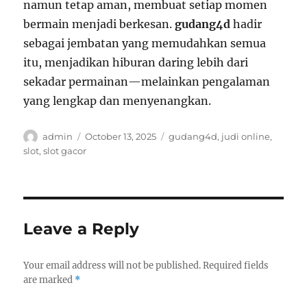
namun tetap aman, membuat setiap momen
bermain menjadi berkesan.
gudang4d
hadir
sebagai jembatan yang memudahkan semua
itu, menjadikan hiburan daring lebih dari
sekadar permainan—melainkan pengalaman
yang lengkap dan menyenangkan.
Author
Posted
Tags
admin
October 13, 2025
gudang4d
,
judi online
,
on
slot
,
slot gacor
Leave a Reply
Your email address will not be published.
Required fields
are marked
*