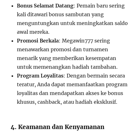
Bonus Selamat Datang
: Pemain baru sering
kali ditawari bonus sambutan yang
menguntungkan untuk meningkatkan saldo
awal mereka.
Promosi Berkala
: Megawin777 sering
menawarkan promosi dan turnamen
menarik yang memberikan kesempatan
untuk memenangkan hadiah tambahan.
Program Loyalitas
: Dengan bermain secara
teratur, Anda dapat memanfaatkan program
loyalitas dan mendapatkan akses ke bonus
khusus, cashback, atau hadiah eksklusif.
4. Keamanan dan Kenyamanan