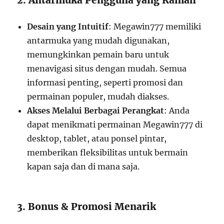
2. Antarmuka Pengguna yang Ramah
Desain yang Intuitif
: Megawin777 memiliki
antarmuka yang mudah digunakan,
memungkinkan pemain baru untuk
menavigasi situs dengan mudah. Semua
informasi penting, seperti promosi dan
permainan populer, mudah diakses.
Akses Melalui Berbagai Perangkat
: Anda
dapat menikmati permainan Megawin777 di
desktop, tablet, atau ponsel pintar,
memberikan fleksibilitas untuk bermain
kapan saja dan di mana saja.
3. Bonus & Promosi Menarik