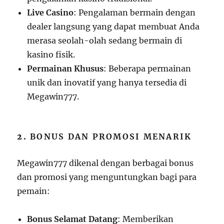
Live Casino
: Pengalaman bermain dengan
dealer langsung yang dapat membuat Anda
merasa seolah-olah sedang bermain di
kasino fisik.
Permainan Khusus
: Beberapa permainan
unik dan inovatif yang hanya tersedia di
Megawin777.
2.
BONUS DAN PROMOSI MENARIK
Megawin777 dikenal dengan berbagai bonus
dan promosi yang menguntungkan bagi para
pemain:
Bonus Selamat Datang
: Memberikan