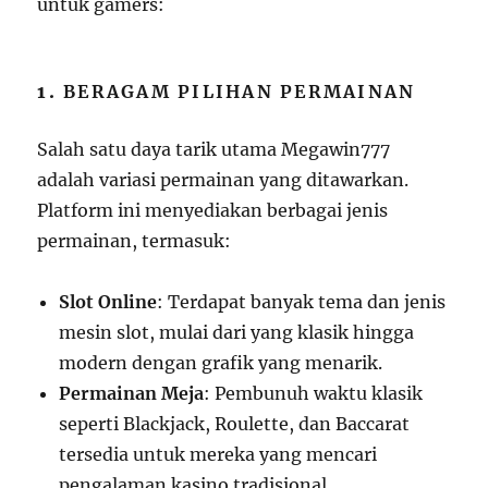
untuk gamers:
1.
BERAGAM PILIHAN PERMAINAN
Salah satu daya tarik utama Megawin777
adalah variasi permainan yang ditawarkan.
Platform ini menyediakan berbagai jenis
permainan, termasuk:
Slot Online
: Terdapat banyak tema dan jenis
mesin slot, mulai dari yang klasik hingga
modern dengan grafik yang menarik.
Permainan Meja
: Pembunuh waktu klasik
seperti Blackjack, Roulette, dan Baccarat
tersedia untuk mereka yang mencari
pengalaman kasino tradisional.