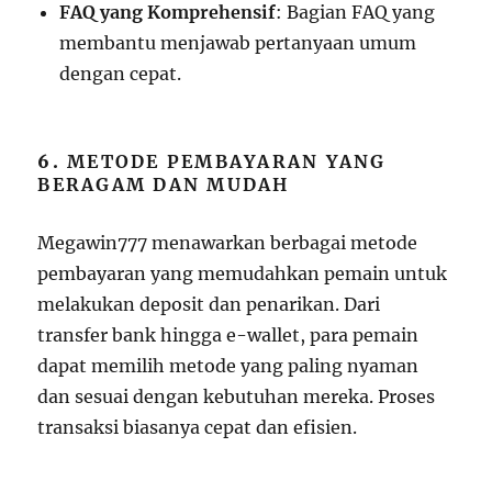
FAQ yang Komprehensif
: Bagian FAQ yang
membantu menjawab pertanyaan umum
dengan cepat.
6.
METODE PEMBAYARAN YANG
BERAGAM DAN MUDAH
Megawin777 menawarkan berbagai metode
pembayaran yang memudahkan pemain untuk
melakukan deposit dan penarikan. Dari
transfer bank hingga e-wallet, para pemain
dapat memilih metode yang paling nyaman
dan sesuai dengan kebutuhan mereka. Proses
transaksi biasanya cepat dan efisien.