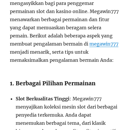
mengasyikkan bagi para penggemar
permainan slot dan kasino online. Megawin777
menawarkan berbagai permainan dan fitur
yang dapat memuaskan beragam selera
pemain. Berikut adalah beberapa aspek yang
membuat pengalaman bermain di
megawin777
menjadi menarik, serta tips untuk
memaksimalkan pengalaman bermain Anda:
1. Berbagai Pilihan Permainan
Slot Berkualitas Tinggi
: Megawin777
menyajikan koleksi mesin slot dari berbagai
penyedia terkemuka. Anda dapat
menemukan berbagai tema, dari klasik