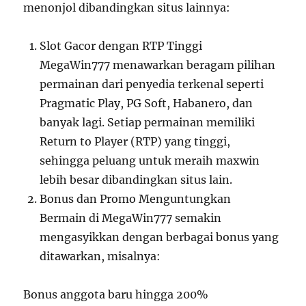
menonjol dibandingkan situs lainnya:
Slot Gacor dengan RTP Tinggi
MegaWin777 menawarkan beragam pilihan
permainan dari penyedia terkenal seperti
Pragmatic Play, PG Soft, Habanero, dan
banyak lagi. Setiap permainan memiliki
Return to Player (RTP) yang tinggi,
sehingga peluang untuk meraih maxwin
lebih besar dibandingkan situs lain.
Bonus dan Promo Menguntungkan
Bermain di MegaWin777 semakin
mengasyikkan dengan berbagai bonus yang
ditawarkan, misalnya:
Bonus anggota baru hingga 200%