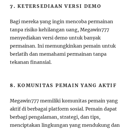
7.
KETERSEDIAAN VERSI DEMO
Bagi mereka yang ingin mencoba permainan
tanpa risiko kehilangan uang, Megawin777
menyediakan versi demo untuk banyak
permainan. Ini memungkinkan pemain untuk
berlatih dan memahami permainan tanpa
tekanan finansial.
8.
KOMUNITAS PEMAIN YANG AKTIF
Megawin777 memiliki komunitas pemain yang
aktif di berbagai platform sosial. Pemain dapat
berbagi pengalaman, strategi, dan tips,
menciptakan lingkungan yang mendukung dan