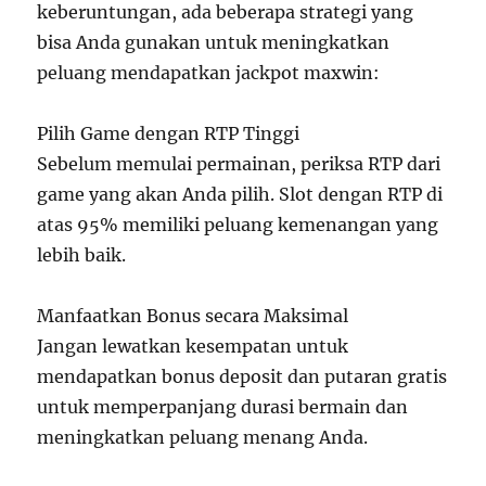
keberuntungan, ada beberapa strategi yang
bisa Anda gunakan untuk meningkatkan
peluang mendapatkan jackpot maxwin:
Pilih Game dengan RTP Tinggi
Sebelum memulai permainan, periksa RTP dari
game yang akan Anda pilih. Slot dengan RTP di
atas 95% memiliki peluang kemenangan yang
lebih baik.
Manfaatkan Bonus secara Maksimal
Jangan lewatkan kesempatan untuk
mendapatkan bonus deposit dan putaran gratis
untuk memperpanjang durasi bermain dan
meningkatkan peluang menang Anda.