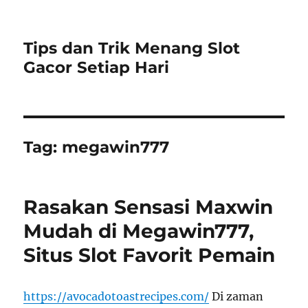
Tips dan Trik Menang Slot
Gacor Setiap Hari
Tag:
megawin777
Rasakan Sensasi Maxwin
Mudah di Megawin777,
Situs Slot Favorit Pemain
https://avocadotoastrecipes.com/
Di zaman