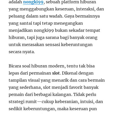
adalah
nongki99
, sebuah platform hiburan
yang menggabungkan keseruan, interaksi, dan
peluang dalam satu wadah. Gaya bermainnya
yang santai tapi tetap menegangkan
menjadikan nongki99 bukan sekadar tempat
hiburan, tapi juga sarana bagi banyak orang
untuk merasakan sensasi keberuntungan
secara nyata.
Bicara soal hiburan modern, tentu tak bisa
lepas dari permainan
slot
. Dikenal dengan
tampilan visual yang menarik dan cara bermain
yang sederhana, slot menjadi favorit banyak
pemain dari berbagai kalangan. Tidak perlu
strategi rumit—cukup keberanian, intuisi, dan
sedikit keberuntungan, maka keseruan pun