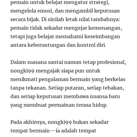
pemain untuk belajar mengatur strategi,
mengelola emosi, dan mengambil keputusan
secara bijak. Di sinilah letak nilai tambahnya:
pemain tidak sekadar mengejar kemenangan,
tetapi juga belajar memahami keseimbangan
antara keberuntungan dan kontrol diri.
Dalam suasana santai namun tetap profesional,
nongki99 mengajak siapa pun untuk
menikmati pengalaman bermain yang berkelas
tanpa tekanan. Setiap putaran, setiap tebakan,
dan setiap keputusan membawa nuansa baru
yang membuat permainan terasa hidup.
Pada akhirnya, nongki99 bukan sekadar
tempat bermain—ia adalah tempat