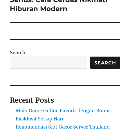
Hiburan Modern
Search
SEARCH
Recent Posts
Main Game Online Favorit dengan Bonus
Eksklusif Setiap Hari
Rekomendasi Slot Gacor Server Thailand