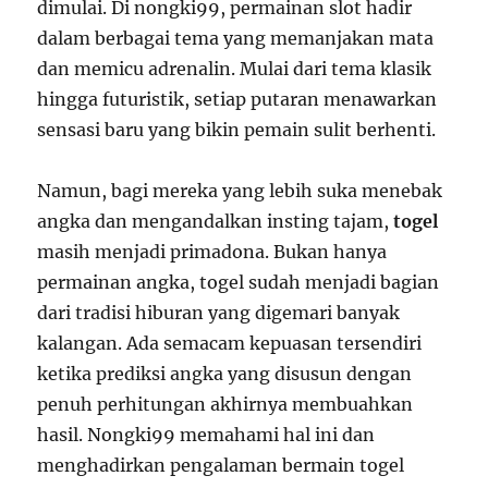
dimulai. Di nongki99, permainan slot hadir
dalam berbagai tema yang memanjakan mata
dan memicu adrenalin. Mulai dari tema klasik
hingga futuristik, setiap putaran menawarkan
sensasi baru yang bikin pemain sulit berhenti.
Namun, bagi mereka yang lebih suka menebak
angka dan mengandalkan insting tajam,
togel
masih menjadi primadona. Bukan hanya
permainan angka, togel sudah menjadi bagian
dari tradisi hiburan yang digemari banyak
kalangan. Ada semacam kepuasan tersendiri
ketika prediksi angka yang disusun dengan
penuh perhitungan akhirnya membuahkan
hasil. Nongki99 memahami hal ini dan
menghadirkan pengalaman bermain togel