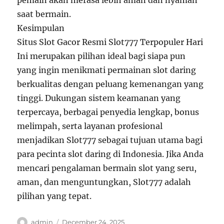
pemain akan merasa lebih aman dan nyaman
saat bermain.
Kesimpulan
Situs Slot Gacor Resmi Slot777 Terpopuler Hari
Ini merupakan pilihan ideal bagi siapa pun
yang ingin menikmati permainan slot daring
berkualitas dengan peluang kemenangan yang
tinggi. Dukungan sistem keamanan yang
terpercaya, berbagai penyedia lengkap, bonus
melimpah, serta layanan profesional
menjadikan Slot777 sebagai tujuan utama bagi
para pecinta slot daring di Indonesia. Jika Anda
mencari pengalaman bermain slot yang seru,
aman, dan menguntungkan, Slot777 adalah
pilihan yang tepat.
Author
Posted
admin
December 24, 2025