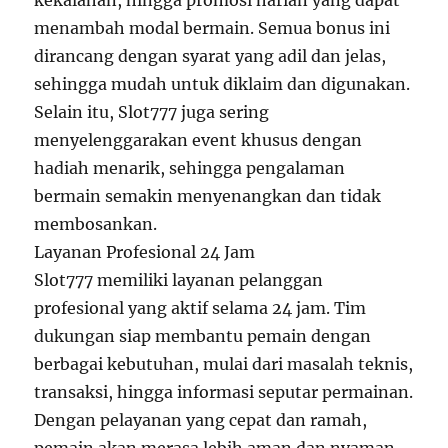
kekalahan, hingga promosi harian yang dapat
menambah modal bermain. Semua bonus ini
dirancang dengan syarat yang adil dan jelas,
sehingga mudah untuk diklaim dan digunakan.
Selain itu, Slot777 juga sering
menyelenggarakan event khusus dengan
hadiah menarik, sehingga pengalaman
bermain semakin menyenangkan dan tidak
membosankan.
Layanan Profesional 24 Jam
Slot777 memiliki layanan pelanggan
profesional yang aktif selama 24 jam. Tim
dukungan siap membantu pemain dengan
berbagai kebutuhan, mulai dari masalah teknis,
transaksi, hingga informasi seputar permainan.
Dengan pelayanan yang cepat dan ramah,