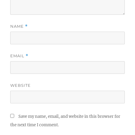
NAME
*
EMAIL
*
WEBSITE
Save my name, email, and website in this browser for
the next time I comment.