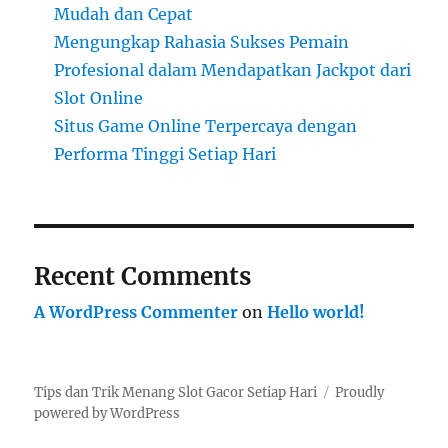
Mudah dan Cepat
Mengungkap Rahasia Sukses Pemain
Profesional dalam Mendapatkan Jackpot dari
Slot Online
Situs Game Online Terpercaya dengan
Performa Tinggi Setiap Hari
Recent Comments
A WordPress Commenter
on
Hello world!
Tips dan Trik Menang Slot Gacor Setiap Hari
Proudly
powered by WordPress