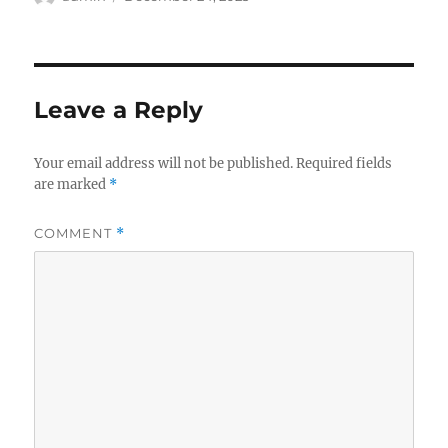
on
Leave a Reply
Your email address will not be published.
Required fields
are marked
*
COMMENT
*