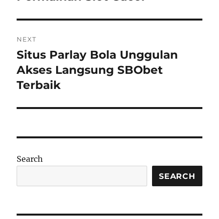
NEXT
Situs Parlay Bola Unggulan
Next
post:
Akses Langsung SBObet
Terbaik
Search
SEARCH