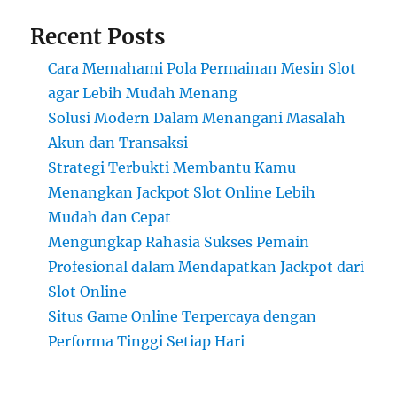
Recent Posts
Cara Memahami Pola Permainan Mesin Slot
agar Lebih Mudah Menang
Solusi Modern Dalam Menangani Masalah
Akun dan Transaksi
Strategi Terbukti Membantu Kamu
Menangkan Jackpot Slot Online Lebih
Mudah dan Cepat
Mengungkap Rahasia Sukses Pemain
Profesional dalam Mendapatkan Jackpot dari
Slot Online
Situs Game Online Terpercaya dengan
Performa Tinggi Setiap Hari