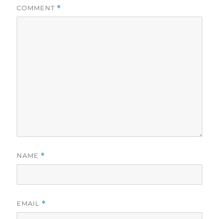
COMMENT
*
NAME
*
EMAIL
*