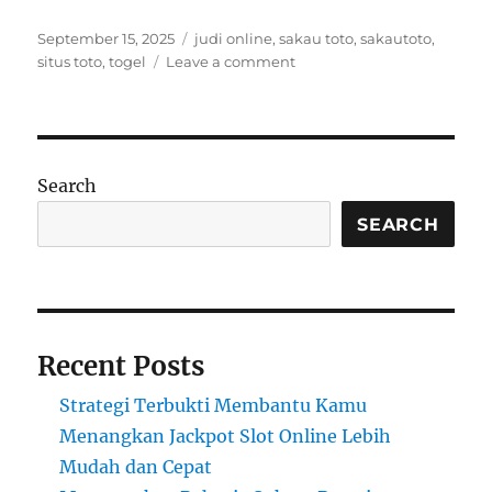
Posted
Tags
September 15, 2025
judi online
,
sakau toto
,
sakautoto
,
on
on
situs toto
,
togel
Leave a comment
Rasakan
Sensasi
Hiburan
yang
Seru
Search
Tanpa
Batas
SEARCH
di
Dunia
Digital
Recent Posts
Strategi Terbukti Membantu Kamu
Menangkan Jackpot Slot Online Lebih
Mudah dan Cepat