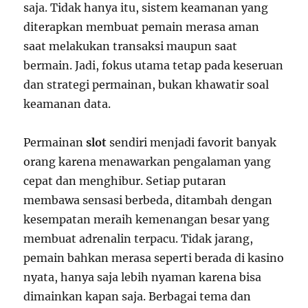
saja. Tidak hanya itu, sistem keamanan yang
diterapkan membuat pemain merasa aman
saat melakukan transaksi maupun saat
bermain. Jadi, fokus utama tetap pada keseruan
dan strategi permainan, bukan khawatir soal
keamanan data.
Permainan
slot
sendiri menjadi favorit banyak
orang karena menawarkan pengalaman yang
cepat dan menghibur. Setiap putaran
membawa sensasi berbeda, ditambah dengan
kesempatan meraih kemenangan besar yang
membuat adrenalin terpacu. Tidak jarang,
pemain bahkan merasa seperti berada di kasino
nyata, hanya saja lebih nyaman karena bisa
dimainkan kapan saja. Berbagai tema dan