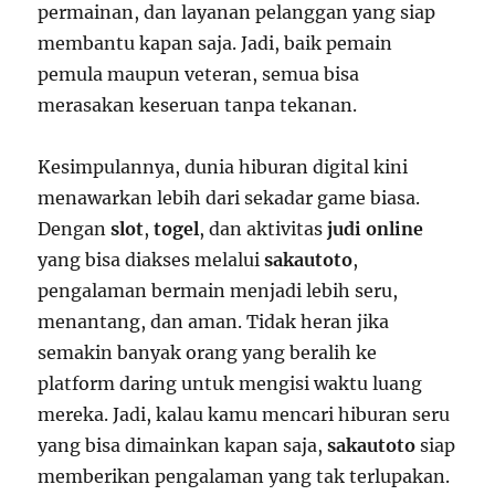
permainan, dan layanan pelanggan yang siap
membantu kapan saja. Jadi, baik pemain
pemula maupun veteran, semua bisa
merasakan keseruan tanpa tekanan.
Kesimpulannya, dunia hiburan digital kini
menawarkan lebih dari sekadar game biasa.
Dengan
slot
,
togel
, dan aktivitas
judi online
yang bisa diakses melalui
sakautoto
,
pengalaman bermain menjadi lebih seru,
menantang, dan aman. Tidak heran jika
semakin banyak orang yang beralih ke
platform daring untuk mengisi waktu luang
mereka. Jadi, kalau kamu mencari hiburan seru
yang bisa dimainkan kapan saja,
sakautoto
siap
memberikan pengalaman yang tak terlupakan.