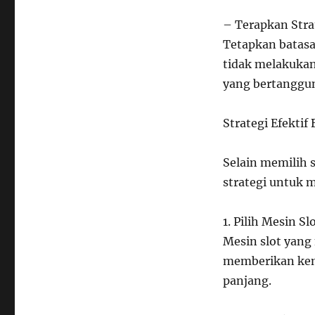
– Terapkan Str
Tetapkan batas
tidak melakukan
yang bertanggun
Strategi Efektif
Selain memilih 
strategi untuk
1. Pilih Mesin S
Mesin slot yang
memberikan kem
panjang.