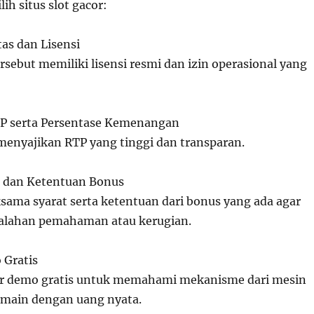
ih situs slot gacor:
tas dan Lisensi
ersebut memiliki lisensi resmi dan izin operasional yang
TP serta Persentase Kemenangan
 menyajikan RTP yang tinggi dan transparan.
at dan Ketentuan Bonus
sama syarat serta ketentuan dari bonus yang ada agar
esalahan pemahaman atau kerugian.
 Gratis
ur demo gratis untuk memahami mekanisme dari mesin
rmain dengan uang nyata.