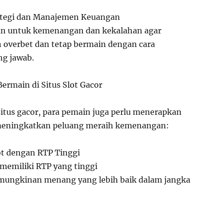
ategi dan Manajemen Keuangan
an untuk kemenangan dan kekalahan agar
 overbet dan tetap bermain dengan cara
g jawab.
 Bermain di Situs Slot Gacor
situs gacor, para pemain juga perlu menerapkan
 meningkatkan peluang meraih kemenangan:
lot dengan RTP Tinggi
 memiliki RTP yang tinggi
ungkinan menang yang lebih baik dalam jangka