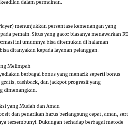
keadilan dalam permainan.
 Player) menunjukkan persentase kemenangan yang
pada pemain. Situs yang gacor biasanya menawarkan R
formasi ini umumnya bisa ditemukan di halaman
bisa ditanyakan kepada layanan pelanggan.
yang Melimpah
yediakan berbagai bonus yang menarik seperti bonus
 gratis, cashback, dan jackpot progresif yang
ing dimenangkan.
aksi yang Mudah dan Aman
posit dan penarikan harus berlangsung cepat, aman, ser
aya tersembunyi. Dukungan terhadap berbagai metode