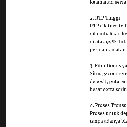
keamanan serta 
2. RTP Tinggi
RTP (Return to
dikembalikan ke
di atas 95%. In
permainan atau 
3. Fitur Bonus 
Situs gacor men
deposit, putaran
besar serta ser
4. Proses Trans
Proses untuk de
tanpa adanya bi