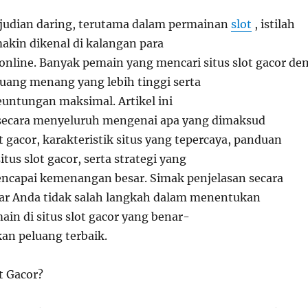
judian daring, terutama dalam permainan
slot
, istilah
makin dikenal di kalangan para
online. Banyak pemain yang mencari situs slot gacor de
ang menang yang lebih tinggi serta
ntungan maksimal. Artikel ini
secara menyeluruh mengenai apa yang dimaksud
t gacor, karakteristik situs yang tepercaya, panduan
tus slot gacor, serta strategi yang
encapai kemenangan besar. Simak penjelasan secara
gar Anda tidak salah langkah dalam menentukan
ain di situs slot gacor yang benar-
n peluang terbaik.
ot Gacor?