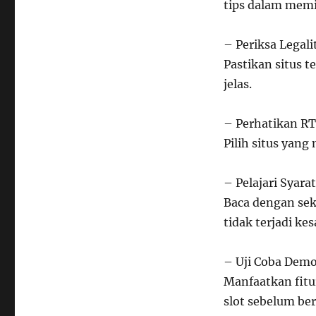
tips dalam memil
– Periksa Legali
Pastikan situs t
jelas.
– Perhatikan R
Pilih situs yang
– Pelajari Syar
Baca dengan sek
tidak terjadi k
– Uji Coba Demo
Manfaatkan fit
slot sebelum be