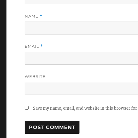
NAME
*
EMAIL
*
WEBSITE
Save my name, email, and website in this browser for