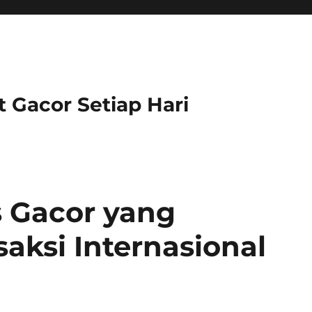
t Gacor Setiap Hari
 Gacor yang
ksi Internasional