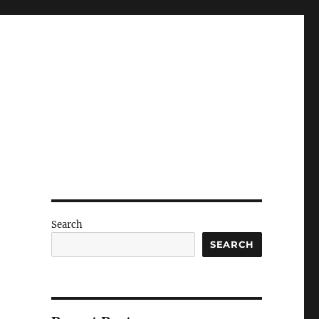
Search
SEARCH