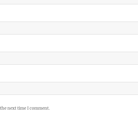
 the next time I comment.