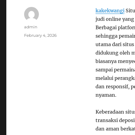
kakekwangi
Situ
judi online yan
Author
admin
Berbagai platfo
Posted
February 4, 2026
sehingga pemai
on
utama dari situ
didukung oleh me
biasanya menyed
sampai permain
melalui perangk
dan responsif,
nyaman.
Keberadaan sit
transaksi deposi
dan aman berkat