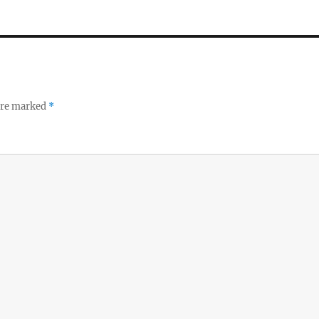
 are marked
*