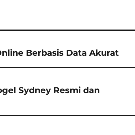
nline Berbasis Data Akurat
Togel Sydney Resmi dan