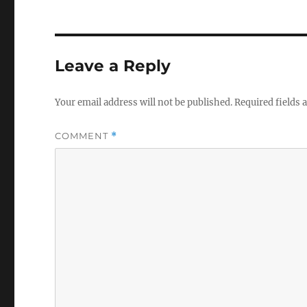
Leave a Reply
Your email address will not be published.
Required fields
COMMENT
*