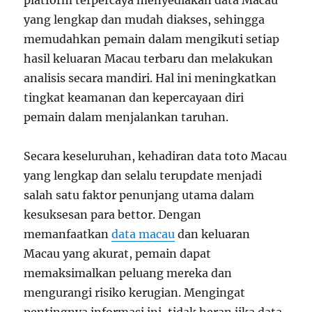
platform terpercaya menyediakan data Macau
yang lengkap dan mudah diakses, sehingga
memudahkan pemain dalam mengikuti setiap
hasil keluaran Macau terbaru dan melakukan
analisis secara mandiri. Hal ini meningkatkan
tingkat keamanan dan kepercayaan diri
pemain dalam menjalankan taruhan.
Secara keseluruhan, kehadiran data toto Macau
yang lengkap dan selalu terupdate menjadi
salah satu faktor penunjang utama dalam
kesuksesan para bettor. Dengan
memanfaatkan
data macau
dan keluaran
Macau yang akurat, pemain dapat
memaksimalkan peluang mereka dan
mengurangi risiko kerugian. Mengingat