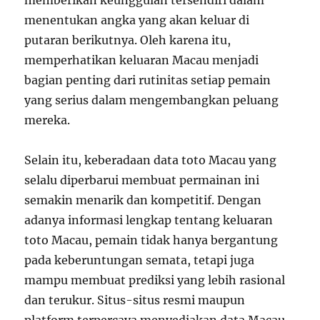
memberikan keunggulan tersendiri dalam
menentukan angka yang akan keluar di
putaran berikutnya. Oleh karena itu,
memperhatikan keluaran Macau menjadi
bagian penting dari rutinitas setiap pemain
yang serius dalam mengembangkan peluang
mereka.
Selain itu, keberadaan data toto Macau yang
selalu diperbarui membuat permainan ini
semakin menarik dan kompetitif. Dengan
adanya informasi lengkap tentang keluaran
toto Macau, pemain tidak hanya bergantung
pada keberuntungan semata, tetapi juga
mampu membuat prediksi yang lebih rasional
dan terukur. Situs-situs resmi maupun