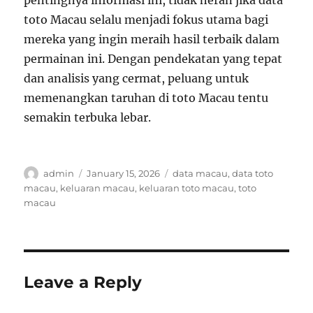
pentingnya informasi ini, tidak heran jika data
toto Macau selalu menjadi fokus utama bagi
mereka yang ingin meraih hasil terbaik dalam
permainan ini. Dengan pendekatan yang tepat
dan analisis yang cermat, peluang untuk
memenangkan taruhan di toto Macau tentu
semakin terbuka lebar.
Author
Posted
Tags
admin
January 15, 2026
data macau
,
data toto
on
macau
,
keluaran macau
,
keluaran toto macau
,
toto
macau
Leave a Reply