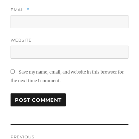
EMAIL
*
WEBSITE
Save my name, email, and website in this browser for
the next time I comment.
Post
PREVIOUS