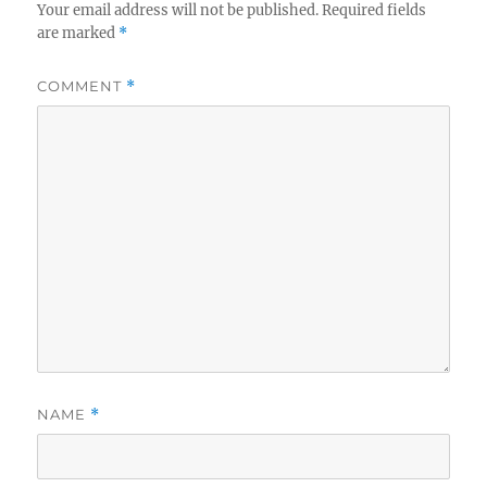
Your email address will not be published.
Required fields
are marked
*
COMMENT
*
NAME
*