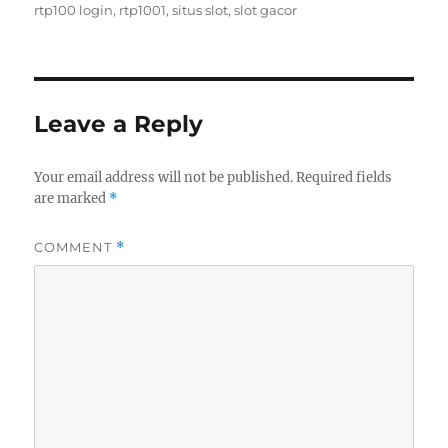
on
rtp100 login
,
rtp1001
,
situs slot
,
slot gacor
Leave a Reply
Your email address will not be published.
Required fields
are marked
*
COMMENT
*