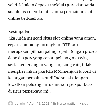
valid, lakukan deposit melalui QRIS, dan Anda
sudah bisa menikmati semua permainan slot
online berkualitas.
Kesimpulan
Jika Anda mencari situs slot online yang aman,
cepat, dan menguntungkan, RTP1001
merupakan pilihan paling tepat. Dengan proses
deposit QRIS yang cepat, peluang maxwin,
serta kemenangan yang langsung cair, tidak
mengherankan jika RTP1001 menjadi favorit di
kalangan pemain slot di Indonesia. Jangan
lewatkan peluang untuk meraih jackpot besar
di situs terpercaya ini!.
Author
Posted
Tags
admin
April 19, 2025
link alternatif
,
link slot
,