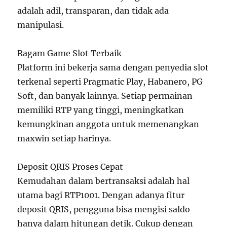
adalah adil, transparan, dan tidak ada
manipulasi.
Ragam Game Slot Terbaik
Platform ini bekerja sama dengan penyedia slot
terkenal seperti Pragmatic Play, Habanero, PG
Soft, dan banyak lainnya. Setiap permainan
memiliki RTP yang tinggi, meningkatkan
kemungkinan anggota untuk memenangkan
maxwin setiap harinya.
Deposit QRIS Proses Cepat
Kemudahan dalam bertransaksi adalah hal
utama bagi RTP1001. Dengan adanya fitur
deposit QRIS, pengguna bisa mengisi saldo
hanya dalam hitungan detik. Cukup dengan