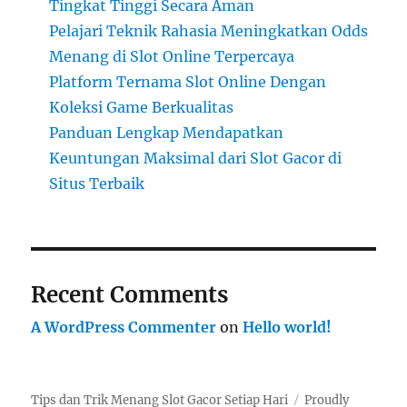
Tingkat Tinggi Secara Aman
Pelajari Teknik Rahasia Meningkatkan Odds
Menang di Slot Online Terpercaya
Platform Ternama Slot Online Dengan
Koleksi Game Berkualitas
Panduan Lengkap Mendapatkan
Keuntungan Maksimal dari Slot Gacor di
Situs Terbaik
Recent Comments
A WordPress Commenter
on
Hello world!
Tips dan Trik Menang Slot Gacor Setiap Hari
Proudly