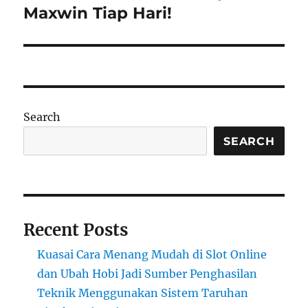
Maxwin Tiap Hari!
Search
SEARCH
Recent Posts
Kuasai Cara Menang Mudah di Slot Online
dan Ubah Hobi Jadi Sumber Penghasilan
Teknik Menggunakan Sistem Taruhan