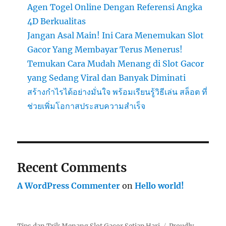
Agen Togel Online Dengan Referensi Angka
4D Berkualitas
Jangan Asal Main! Ini Cara Menemukan Slot
Gacor Yang Membayar Terus Menerus!
Temukan Cara Mudah Menang di Slot Gacor
yang Sedang Viral dan Banyak Diminati
สร้างกำไรได้อย่างมั่นใจ พร้อมเรียนรู้วิธีเล่น สล็อต ที่
ช่วยเพิ่มโอกาสประสบความสำเร็จ
Recent Comments
A WordPress Commenter
on
Hello world!