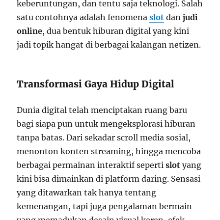
keberuntungan, dan tentu saja teknologi. Salah
satu contohnya adalah fenomena
slot
dan
judi
online
, dua bentuk hiburan digital yang kini
jadi topik hangat di berbagai kalangan netizen.
Transformasi Gaya Hidup Digital
Dunia digital telah menciptakan ruang baru
bagi siapa pun untuk mengeksplorasi hiburan
tanpa batas. Dari sekadar scroll media sosial,
menonton konten streaming, hingga mencoba
berbagai permainan interaktif seperti
slot
yang
kini bisa dimainkan di platform daring. Sensasi
yang ditawarkan tak hanya tentang
kemenangan, tapi juga pengalaman bermain