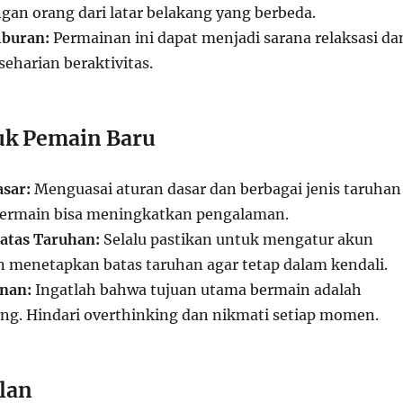
an orang dari latar belakang yang berbeda.
iburan:
Permainan ini dapat menjadi sarana relaksasi da
seharian beraktivitas.
tuk Pemain Baru
asar:
Menguasai aturan dasar dan berbagai jenis taruhan
bermain bisa meningkatkan pengalaman.
atas Taruhan:
Selalu pastikan untuk mengatur akun
n menetapkan batas taruhan agar tetap dalam kendali.
nan:
Ingatlah bahwa tujuan utama bermain adalah
g. Hindari overthinking dan nikmati setiap momen.
lan