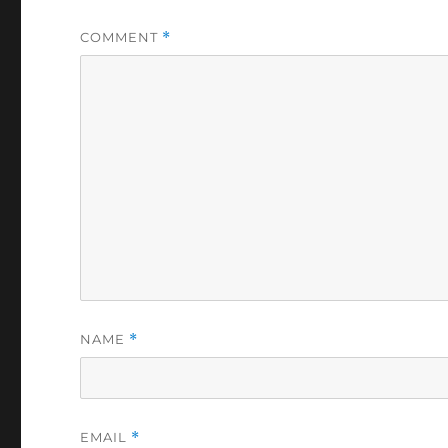
COMMENT
*
NAME
*
EMAIL
*