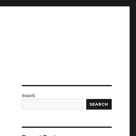
Search
SEARCH