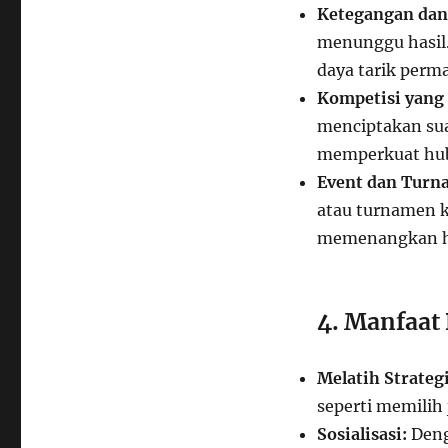
Ketegangan dan 
menunggu hasil
daya tarik perm
Kompetisi yang 
menciptakan su
memperkuat hub
Event dan Turn
atau turnamen 
memenangkan h
4. Manfaat
Melatih Strategi
seperti memilih 
Sosialisasi:
Deng