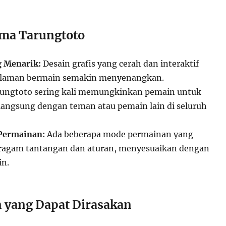
tama Tarungtoto
 Menarik:
Desain grafis yang cerah dan interaktif
laman bermain semakin menyenangkan.
ungtoto sering kali memungkinkan pemain untuk
 langsung dengan teman atau pemain lain di seluruh
Permainan:
Ada beberapa mode permainan yang
agam tantangan dan aturan, menyesuaikan dengan
in.
n yang Dapat Dirasakan